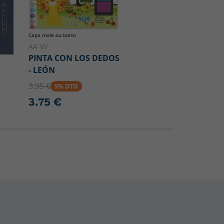
Capa mole ou bolso
AA VV
PINTA CON LOS DEDOS
- LEÓN
3.95 €
5% DTO
3.75 €