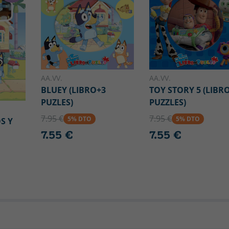
AA.VV.
AA.VV.
BLUEY (LIBRO+3
TOY STORY 5 (LIBR
PUZLES)
PUZZLES)
7.95 €
7.95 €
5% DTO
5% DTO
S Y
7.55 €
7.55 €