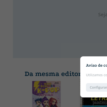
Sej
Aviso de c
Da mesma editora
Utilizamos c
Configurar