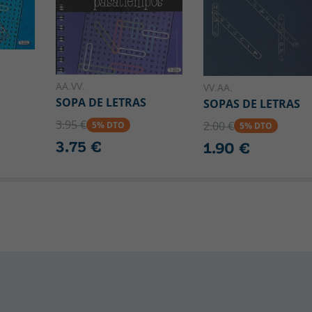
AA.VV.
VV.AA.
SOPA DE LETRAS
SOPAS DE LETRAS
3.95 €
2.00 €
5% DTO
5% DTO
3.75 €
1.90 €