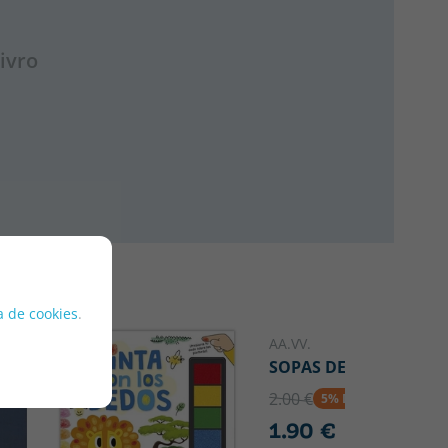
ivro
ca de cookies
.
AA.VV.
SOPAS DE LETRAS
2.00 €
5% DTO
1.90 €