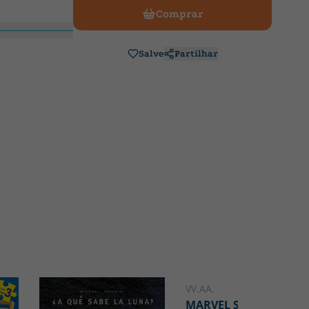
Comprar
Salve
Partilhar
VV.AA.
MARVEL SPIDEY