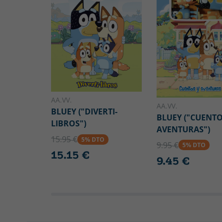
AA.VV.
AA.VV.
BLUEY ("DIVERTI-
BLUEY ("CUENTO
LIBROS")
AVENTURAS")
15.95 €
5% DTO
9.95 €
5% DTO
15.15 €
9.45 €