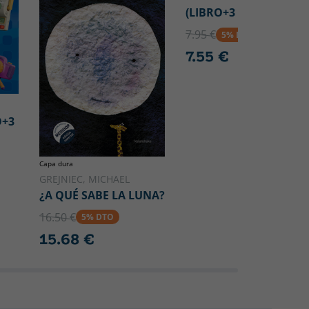
(LIBRO+3 PUZZLES)
7.95 €
5% DTO
7.55 €
O+3
Capa dura
GREJNIEC, MICHAEL
¿A QUÉ SABE LA LUNA?
16.50 €
5% DTO
15.68 €