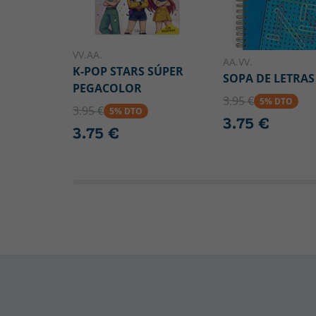
VV.AA.
AA.VV.
K-POP STARS SÚPER
SOPA DE LETRAS
PEGACOLOR
3.95 €
5% DTO
3.95 €
5% DTO
3.75 €
3.75 €