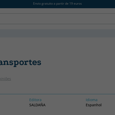
Envio gratuito a partir de 19 euros
ransportes
piniões
Editora
Idioma
SALDAÑA
Espanhol