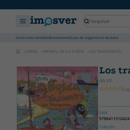
Livros mais vendidos
Brevemente
Guias de viagem
Livro de bolso
LIBROS
INFANTIL: DE 3 A 4 AÑOS
LOS TRANSPORTES
Los t
AA.VV.
0 o
EAN
9788411510424
Coleção