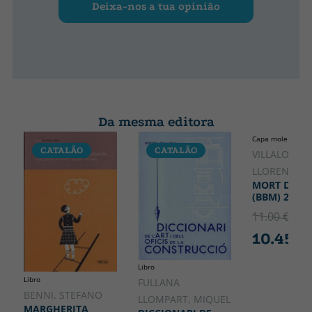
Deixa-nos a tua opinião
Da mesma editora
Capa mole ou bol
CATALÃO
CATALÃO
CATALÃO
VILLALONGA
LLORENÇ
MORT DE D
(BBM) 2A ED
11.00 €
5% 
10.45 €
Libro
Libro
FULLANA
BENNI, STEFANO
LLOMPART, MIQUEL
MARGHERITA