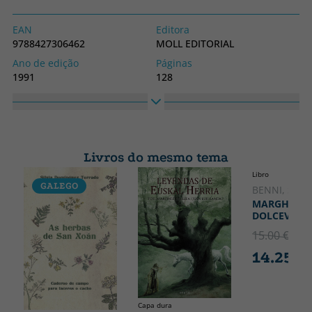
EAN
Editora
9788427306462
MOLL EDITORIAL
Ano de edição
Páginas
1991
128
Obrigatório
Idioma
Libro
Catalão
Coleção
Altura
SIN COLECCION
180
Livros do mesmo tema
Largura
Libro
110
GALEGO
CATALÃO
BENNI, STE
MARGHERIT
DOLCEVITA
15.00 €
5% 
14.25 €
Capa dura