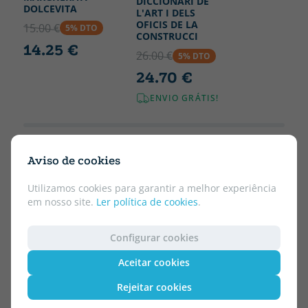
DICCIONARI DE
DOLCEVITA
L'ART I DELS
OFICIS DE LA
15.00 €
5% DTO
CONSTRUCCI
14.25 €
26.00 €
5% DTO
24.70 €
ENVIO GRÁTIS!
Aviso de cookies
Utilizamos cookies para garantir a melhor experiência
em nosso site.
Ler política de cookies
.
Configurar cookies
Aceitar cookies
Rejeitar cookies