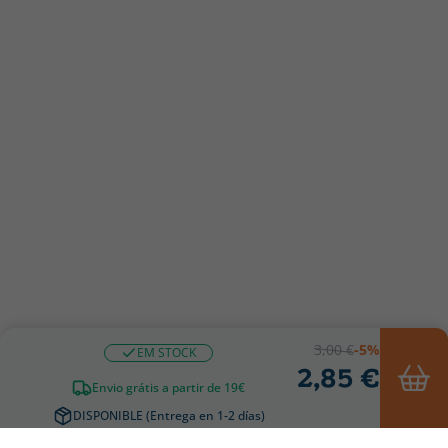
3,00 €
-5%
EM STOCK
2,85 €
Envio grátis a partir de 19€
DISPONIBLE (Entrega en 1-2 días)