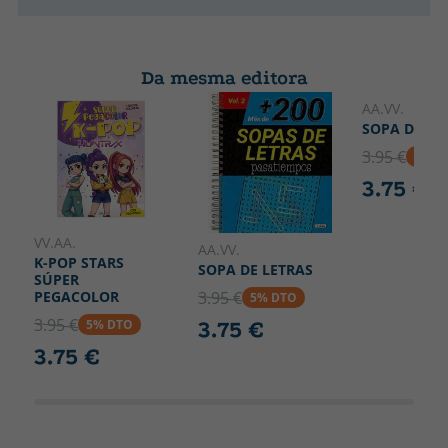
Da mesma editora
AA.VV.
SOPA DE LE
3.95 €
5% D
3.75 €
VV.AA.
AA.VV.
K-POP STARS
SOPA DE LETRAS
SÚPER
PEGACOLOR
3.95 €
5% DTO
3.95 €
3.75 €
5% DTO
3.75 €