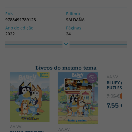
EAN
Editora
9788491789123
SALDAÑA
Ano de edição
Páginas
2022
24
Obrigatório
Idioma
Capa mole ou bolso
Espanhol
Coleção
Altura
MIS PASATIEMPOS
280
Livros do mesmo tema
DIVERTIDOS
Largura
AA.VV.
210
BLUEY (LIB
PUZLES)
7.95 €
5% D
7.55 €
AA.VV.
AA.VV.