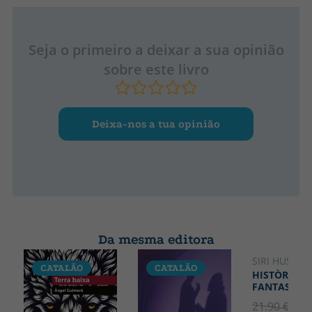
Seja o primeiro a deixar a sua opinião
sobre este livro
Deixa-nos a tua opinião
Da mesma editora
SIRI HUSTVE
CATALÃO
CATALÃO
CATALÃO
HISTÒRIES 
FANTASMES
21.90 €
5% 