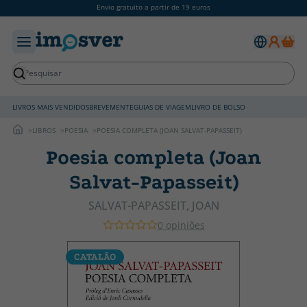
Envio gratuito a partir de 19 euros
LIVROS MAIS VENDIDOS
BREVEMENTE
GUIAS DE VIAGEM
LIVRO DE BOLSO
LIBROS
POESIA
POESIA COMPLETA (JOAN SALVAT-PAPASSEIT)
Poesia completa (Joan
Salvat-Papasseit)
SALVAT-PAPASSEIT, JOAN
0 opiniões
CATALÃO
C