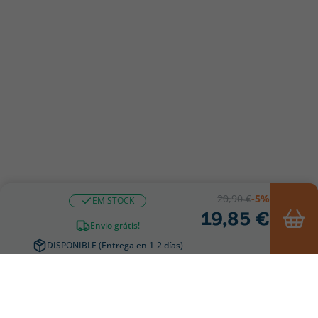
20,90 €
-5%
EM STOCK
19,85 €
Envio grátis!
DISPONIBLE (Entrega en 1-2 días)