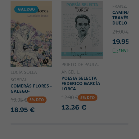
130
FRANZ, LOLA
GALEGO
CAMINANDO
TRAVÉS DEL
DUELO
21.00 €
5% 
19.95 €
ENVIO GR
PRIETO DE PAULA,
ÁNGEL L.
LUCÍA SOLLA
POESÍA SELECTA
SOBRAL
FEDERICO GARCÍA
COMERÁS FLORES -
LORCA
GALEGO-
12.90 €
5% DTO
19.95 €
5% DTO
12.26 €
18.95 €