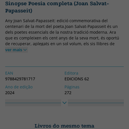
Sinopse Poesia completa (Joan Salvat-
Papasseit)
Any Joan Salvat-Papasseit: edició commemorativa del
centenari de la mort del poeta.Joan Salvat-Papasseit és un
dels poetes essencials de la nostra tradició moderna. Ara
que es compleixen els cent anys de la seva mort, és oportú
de recuperar, aplegats en un sol volum, els sis llibres de
poemes que van sortir entre 1919 i 1925, afegint-hi els
ver mais
poemes esparsos i algunes proses relacionades amb el fet
poètic. El pròleg d'Enric Casasses, escrit especialment per a
aquesta edició, proposa una nova valoració de la poesia de
Salvat-Papasseit.
EAN
Editora
9788429781717
EDICIONS 62
Ano de edição
Páginas
2024
272
Obrigatório
Idioma
Capa mole ou bolso
Catalão
Coleção
Altura
Poesia
205
Livros do mesmo tema
Largura