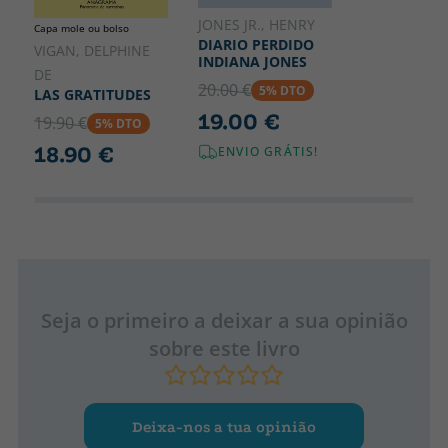
JONES JR., HENRY
Capa mole ou bolso
DIARIO PERDIDO
VIGAN, DELPHINE
INDIANA JONES
DE
20.00 €
5% DTO
LAS GRATITUDES
19.00 €
19.90 €
5% DTO
18.90 €
ENVIO GRÁTIS!
Seja o primeiro a deixar a sua opinião
sobre este livro
Deixa-nos a tua opinião