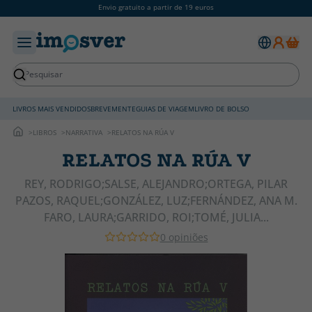
Envio gratuito a partir de 19 euros
LIVROS MAIS VENDIDOS
BREVEMENTE
GUIAS DE VIAGEM
LIVRO DE BOLSO
LIBROS
NARRATIVA
RELATOS NA RÚA V
RELATOS NA RÚA V
REY, RODRIGO;SALSE, ALEJANDRO;ORTEGA, PILAR
PAZOS, RAQUEL;GONZÁLEZ, LUZ;FERNÁNDEZ, ANA M.
FARO, LAURA;GARRIDO, ROI;TOMÉ, JULIA...
0 opiniões