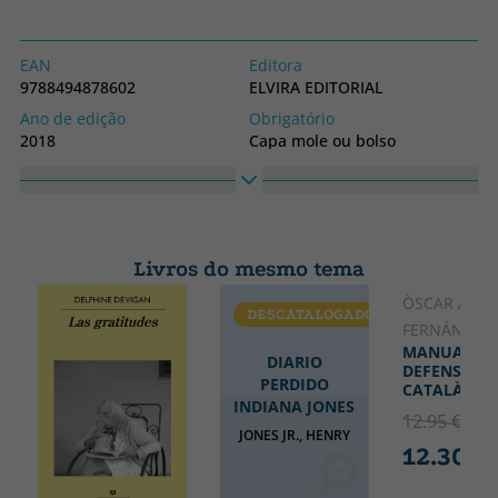
EAN
Editora
9788494878602
ELVIRA EDITORIAL
Ano de edição
Obrigatório
2018
Capa mole ou bolso
Coleção
Altura
NARRATIVA
210
Largura
140
Livros do mesmo tema
ÒSCAR AND
DESCATALOGADO
CATALÃO
FERNÁNDEZ
MANUAL DE
DIARIO
DEFENSA DE
PERDIDO
CATALÀ
INDIANA JONES
12.95 €
5% 
JONES JR., HENRY
12.30 €