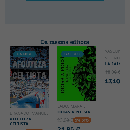
Da mesma editora
VASCONCEL
GALEGO
GALEGO
SOLIÑO, JES
LA FALSA G
18.00 €
5% 
17.10 €
LADO, MARA E
ODIAS A POESIA
BRAGADO, MANUEL
AFOUTEZA
23.00 €
5% DTO
CELTISTA
21.85 €