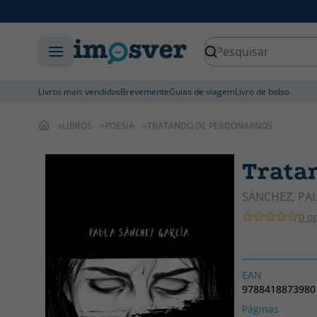
Livros mais vendidos
Brevemente
Guias de viagem
Livro de bolso
LIBROS
POESIA
TRATANDO DE PERDONARNOS
Trata
SÁNCHEZ, PA
0 o
EAN
9788418873980
Páginas