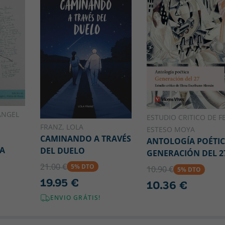
ÁNGEL
ESTUDIO CRITICO DE FE
FRANZ, LOLA
ESTESO MOYA
CAMINANDO A TRAVÉS
ANTOLOGÍA POÉTI
ÍA
DEL DUELO
GENERACIÓN DEL 2
21.00 €
5% DTO
10.90 €
5% DTO
19.95 €
10.36 €
ENVIO GRÁTIS!