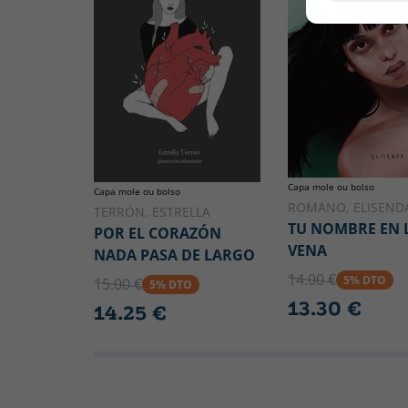
Capa mole ou bolso
Capa mole ou bolso
ROMANO, ELISEND
TERRÓN, ESTRELLA
TU NOMBRE EN 
POR EL CORAZÓN
VENA
NADA PASA DE LARGO
14.00 €
5% DTO
15.00 €
5% DTO
13.30 €
14.25 €