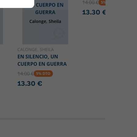
14.00 €
5% DTO
UN CUERPO EN
13.30 €
GUERRA
Calonge, Sheila
CALONGE, SHEILA
EN SILENCIO, UN
CUERPO EN GUERRA
14.00 €
5% DTO
13.30 €