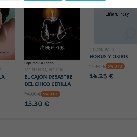
OSIRIS
Liñan, Paty
LIÑAN, PATY
HORUS Y OSIRIS
Capa mole ou bolso
15.00 €
5% DTO
A
MONTERO, VÍCTOR
14.25 €
LA
EL CAJÓN DESASTRE
DEL CHICO CERILLA
14.00 €
5% DTO
13.30 €