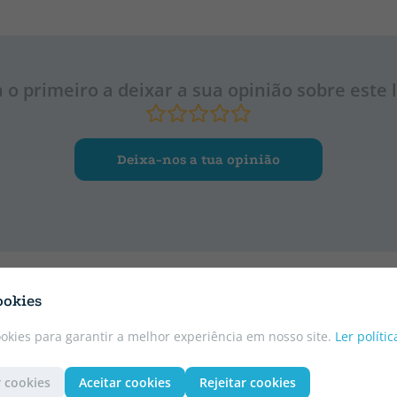
a o primeiro a deixar a sua opinião sobre este l
Deixa-nos a tua opinião
ookies
ookies para garantir a melhor experiência em nosso site.
Ler políti
 cookies
Aceitar cookies
Rejeitar cookies
HORUS Y