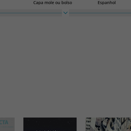
Capa mole ou bolso
Espanhol
Altura
Largura
180
120