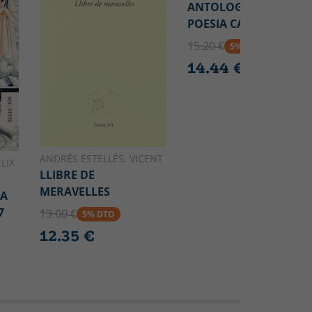
ANTOLOGÍA DE LA
POESIA CATALANA
15.20 €
5% DTO
14.44 €
ANDRÉS ESTELLÉS, VICENT
LIX
LLIBRE DE
MERAVELLES
CA
7
13.00 €
5% DTO
12.35 €