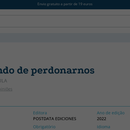
Envio gratuito a partir de 19 euros
ndo de perdonarnos
ULA
piniões
Editora
Ano de edição
POSTDATA EDICIONES
2022
Obrigatório
Idioma