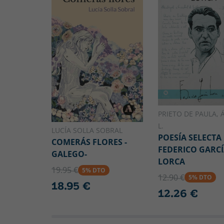
PRIETO DE PAULA, 
L.
LUCÍA SOLLA SOBRAL
POESÍA SELECTA
COMERÁS FLORES -
FEDERICO GARC
GALEGO-
LORCA
19.95 €
5% DTO
12.90 €
5% DTO
18.95 €
12.26 €