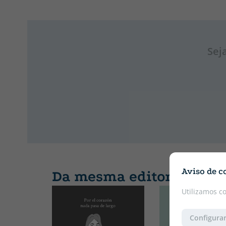
Sej
Aviso de c
Da mesma editora
Utilizamos c
Configurar