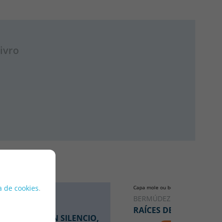
ivro
ca de cookies
.
Capa mole ou bolso
BERMÚDEZ VELA, ANA
RAÍCES DE VIDA
EN SILENCIO,