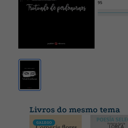
95
Coleção
Prosa Poética
Livros do mesmo tema
GALEGO