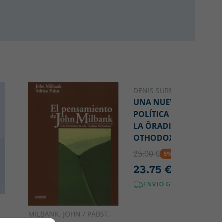
DENIS SUREAU
UNA NUEVA TEOLOGÍ
POLÍTICA (EN TORNO 
LA ÔRADICAL
OTHODOXY
25.00 €
5% DTO
23.75 €
ENVIO GRÁTIS!
MILBANK, JOHN / PABST,