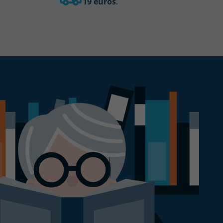
19 euros
.