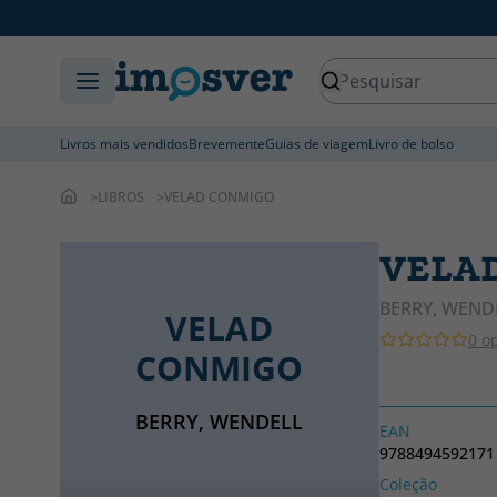
Livros mais vendidos
Brevemente
Guias de viagem
Livro de bolso
LIBROS
VELAD CONMIGO
VELA
BERRY, WEND
VELAD
0 o
CONMIGO
BERRY, WENDELL
EAN
9788494592171
Coleção