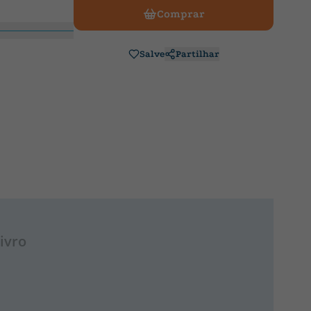
Comprar
Salve
Partilhar
ivro