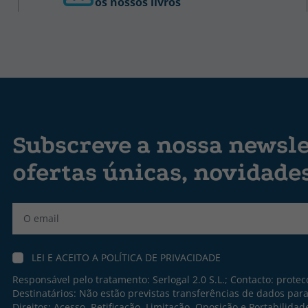
os nossos livros
Subscreve a nossa newsle
ofertas únicas, novidade
Label
LEI E ACEITO A
POLÍTICA DE PRIVACIDADE
Responsável pelo tratamento: Serlogal 2.0 S.L.; Contacto:
protec
Destinatários: Não estão previstas transferências de dados par
Direitos: Acesso, Retificação, Limitação, Oposição e Portabilidad