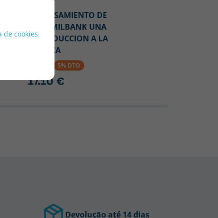
ADRIAN
EL PENSAMIENTO DE
JOHN MILBANK UNA
ca de cookies
.
INTRODUCCION A LA
"RADICA
18.00 €
5% DTO
17.10 €
Devolução até 14 dias