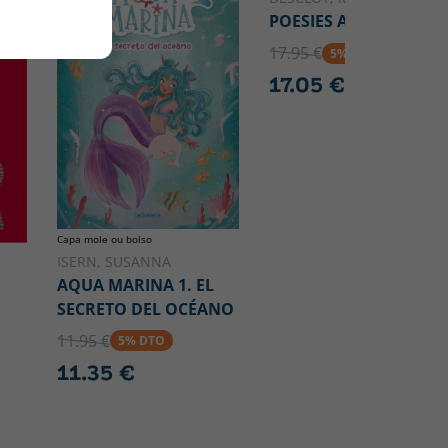
POESIES AMB SUC
17.95 €
5% DTO
17.05 €
Capa mole ou bolso
ISERN, SUSANNA
AQUA MARINA 1. EL
SECRETO DEL OCÉANO
11.95 €
5% DTO
11.35 €