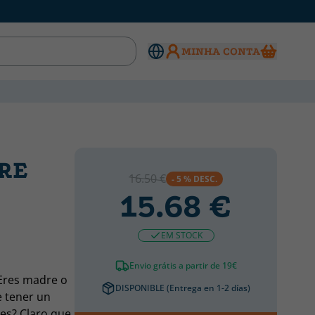
MINHA CONTA
RE
16.50 €
- 5 % DESC.
15.68 €
EM STOCK
Envio grátis a partir de 19€
¿Eres madre o
DISPONIBLE (Entrega en 1-2 días)
e tener un
res? Claro que