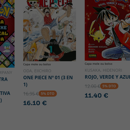
Capa mole ou bolso
Capa mole ou bolso
KUSAKA, HIDENORI
ODA, EIICHIRO
MPANY
ROJO, VERDE Y AZU
ONE PIECE Nº 01 (3 EN
TRA
1)
12.00 €
5% DTO
TIVA
16.95 €
5% DTO
11.40 €
)
16.10 €