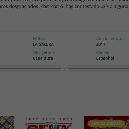
obres desgraciados. <br><br>Si has contestado «Sí» a alguna
tonces YO MOLABA HASTA QUE FUI PADRE es para ti. Y si h
licidades, ípermítete no madrugar este finde!<br><br>
Editora
Ano de edição
LA GALERA
2017
Obrigatório
Idioma
Capa dura
Espanhol
Coleção
Altura
BRIDGE
202
ANTIGA EDIÇÃO