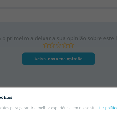
a o primeiro a deixar a sua opinião sobre este l
Deixa-nos a tua opinião
ookies
ookies para garantir a melhor experiência em nosso site.
Ler políti
CATALÃO
CATALÃO