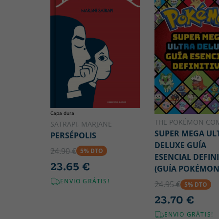
Capa dura
THE POKÉMON CO
SATRAPI, MARJANE
SUPER MEGA UL
PERSÉPOLIS
DELUXE GUÍA
24.90 €
5% DTO
ESENCIAL DEFINI
23.65 €
(GUÍA POKÉMON
ENVIO GRÁTIS!
24.95 €
5% DTO
23.70 €
ENVIO GRÁTIS!