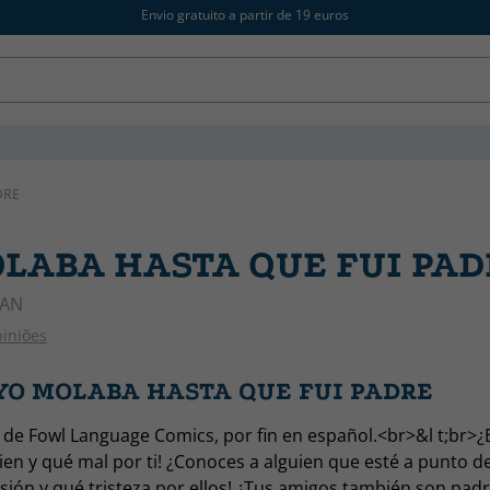
Envio gratuito a partir de 19 euros
DRE
LABA HASTA QUE FUI PAD
IAN
piniões
 YO MOLABA HASTA QUE FUI PADRE
 de Fowl Language Comics, por fin en español.<br>&l t;br>
ien y qué mal por ti! ¿Conoces a alguien que esté a punto d
usión y qué tristeza por ellos! ¿Tus amigos también son pad