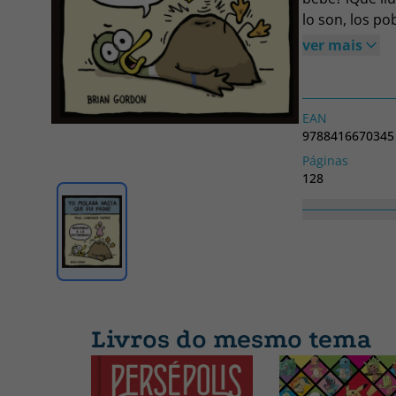
lo son, los p
preguntas, en
ver mais
«No», pues fe
EAN
9788416670345
Páginas
128
N.º coleção
26
Largura
165
Livros do mesmo tema