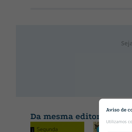
Sej
Aviso de c
Da mesma editora
Utilizamos c
CATALÃO