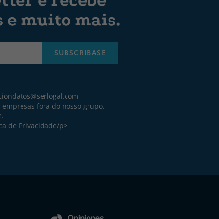
tter e recebe
s e muito mais.
SUBSCRIBASE
ciondatos@serlogal.com
a empresas fora do nosso grupo.
e.
ica de Privacidade
/p>