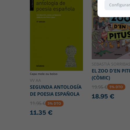
Configurar
SEBASTIÀ SORRIBAS
EL ZOO D'EN PIT
Capa mole ou bolso
(CÒMIC)
VV AA
19.95 €
SEGUNDA ANTOLOGÍA
5% DTO
DE POESIA ESPAÑOLA
18.95 €
11.95 €
5% DTO
11.35 €