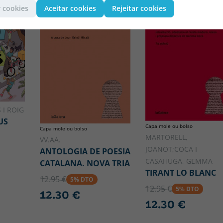
 cookies
Aceitar cookies
Rejeitar cookies
 I ROIG
US
Capa mole ou bolso
Capa mole ou bolso
MARTORELL,
VV.AA.
JOANOT;COCA I
ANTOLOGIA DE POESIA
CASAHUGA, GEMMA
CATALANA. NOVA TRIA
TIRANT LO BLANC
12.95 €
5% DTO
12.95 €
5% DTO
12.30 €
12.30 €