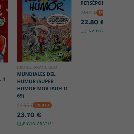
PERSÉPOLE
24.00 €
5% DTO
22.80 €
ENVIO GRÁTIS!
IBAÑEZ, FRANCISCO
MUNDIALES DEL
L 1
HUMOR (SUPER
HUMOR MORTADELO
69)
24.95 €
5% DTO
23.70 €
ENVIO GRÁTIS!