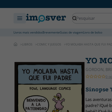
Livros mais vendidos
Brevemente
Guias de viagem
Livro de bolso
LIBROS
COMIC Y JUEGOS
YO MOLABA HASTA QUE FUI PA
YO MO
GORDON, BR
0 o
Sinopse
Las aventuras
padre? íQué b
bebé? íQué il