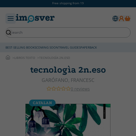
Free shipping from 19
BEST-SELLING BOOKS
COMING SOON
TRAVEL GUIDES
PAPERBACK
LIBROS TEXTO
TECNOLOGÌA 2N.ESO
tecnologìa 2n.eso
GARÓFANO, FRANCESC
0 reviews
CATALAN