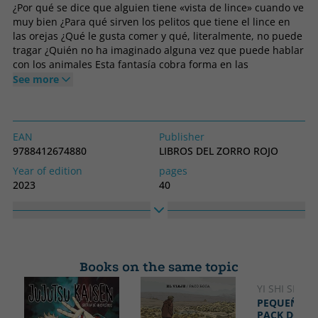
¿Por qué se dice que alguien tiene «vista de lince» cuando ve
muy bien ¿Para qué sirven los pelitos que tiene el lince en
las orejas ¿Qué le gusta comer y qué, literalmente, no puede
tragar ¿Quién no ha imaginado alguna vez que puede hablar
con los animales Esta fantasía cobra forma en las
ilustraciones de Julie Colombet del primer título de la serie
See more
Animalitos, donde seguimos las andanzas de un escurridizo
ejemplar de lince. Cuando llegue la época de apareamiento,
pese a su naturaleza solitaria, ¿podrá el lince encontrar a su
amada Pronto lo sabremos, porque en este libro nos ha
EAN
Publisher
permitido acompañarle a cierta distancia. He aquí una
9788412674880
LIBROS DEL ZORRO ROJO
oportunidad perfecta para conocer el hábitat de este
Year of edition
pages
misterioso felino y algunos detalles sobre su forma de vida.
2023
40
Cada título de la colección invita a descubrir el mundo de un
Binding
Idiom
«animalito» desde un enfoque científico y humorístico.
Soft cover or pocket
Spanish
¡Participa en la conversación! Descubre qué se dicen
animales y humanos, cómo viven las diversas criaturas con
Collection
High
las que compartimos el planeta en los próximos títulos: La
ANIMALITOS
23
marmota, El piojo y El mirlo.
Books on the same topic
Width
15
YI SHI SI ZH
PEQUEÑO 
PACK DOS