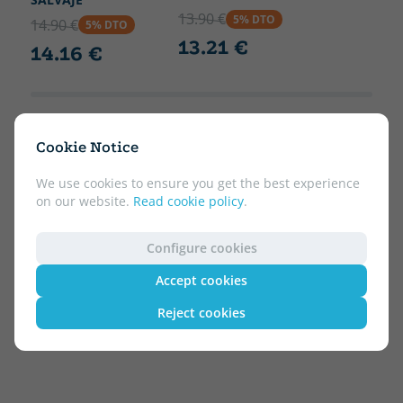
13.90 €
5% DTO
14.90 €
5% DTO
13.21 €
14.16 €
Cookie Notice
We use cookies to ensure you get the best experience
on our website.
Read cookie policy
.
Configure cookies
Accept cookies
Reject cookies