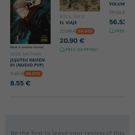
VOLUMENE
59.50 €
5% 
ROCA, PACO
56.53 €
EL VIAJE
22.00 €
FREE SHI
5% DTO
20.90 €
Book in another format
FREE SHIPPING!
GEGE AKUTAMI
JUJUTSU KAISEN
01 (NUEVO PVP)
9.00 €
5% DTO
8.55 €
Be the first to leave your review of this