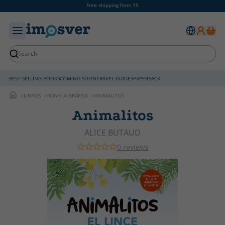
Free shipping from 19
BEST-SELLING BOOKS
COMING SOON
TRAVEL GUIDES
PAPERBACK
LIBROS
NOVELA GRAFICA
ANIMALITOS
Animalitos
ALICE BUTAUD
0 reviews