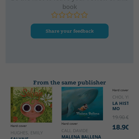
book
Share your feedback
From the same publisher
Hard cover
CHOI, YEONJ
LA HISTORI
MO
19.90 €
5% 
Hard cover
18.90 €
Hard cover
CALI, DAVIDE
HUGHES, EMILY
MALENA BALLENA
SALVAJE