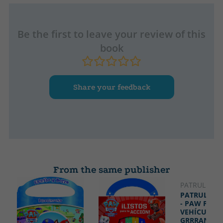
Be the first to leave your review of this
book
Share your feedback
From the same publisher
PATRULLA C
PATRULLA 
- PAW PATR
VEHÍCULOS
GRRRANDIOS