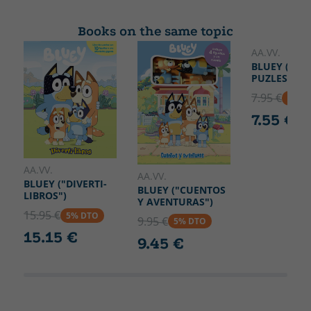
Width
225
Books on the same topic
AA.VV.
BLUEY (LIB
PUZLES)
7.95 €
5% D
7.55 €
AA.VV.
AA.VV.
BLUEY ("DIVERTI-
BLUEY ("CUENTOS
LIBROS")
Y AVENTURAS")
15.95 €
5% DTO
9.95 €
5% DTO
15.15 €
9.45 €