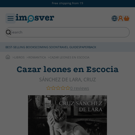
Free shipping from 19
BEST-SELLING BOOKS
COMING SOON
TRAVEL GUIDES
PAPERBACK
LIBROS
ROMANTICA
CAZAR LEONES EN ESCOCIA
Cazar leones en Escocia
SÁNCHEZ DE LARA, CRUZ
0 reviews