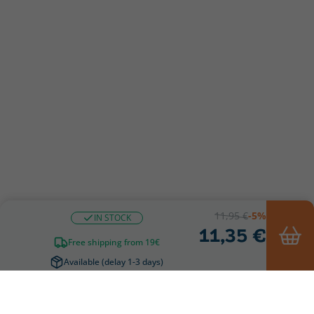
11,95 €
-5%
IN STOCK
11,35 €
Free shipping from 19€
Available (delay 1-3 days)