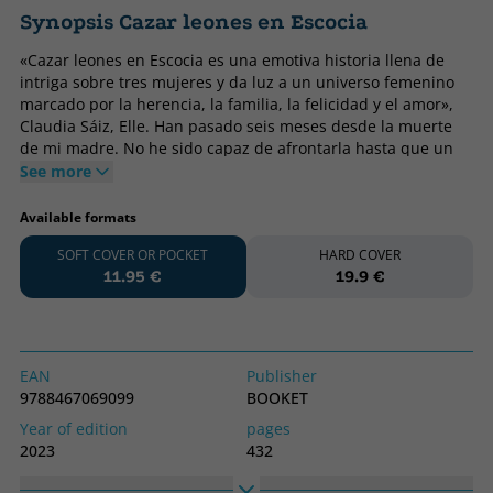
Synopsis Cazar leones en Escocia
«Cazar leones en Escocia es una emotiva historia llena de
intriga sobre tres mujeres y da luz a un universo femenino
marcado por la herencia, la familia, la felicidad y el amor»,
Claudia Sáiz, Elle. Han pasado seis meses desde la muerte
de mi madre. No he sido capaz de afrontarla hasta que un
desconocido, que ha aparecido en mi vida de manera
See more
sorprendente, me ha apremiado para que resuelva los
asuntos pendientes. He de aceptar una herencia que,
Available formats
aunque resolverá mi vida, me atará definitivamente a la de
SOFT COVER OR POCKET
HARD COVER
mi familia. No estoy segura de que perder mi independencia
11.95 €
19.9 €
sea lo que quiero. Además, esto no implica simplemente
firmar unos papeles en el notario, no. Primero he de
instalarme en su casa durante tres meses y seguir las
instrucciones que me ha dejado en seis cartas. ¿Por qué
tanto misterio ¿Quién es Paul Dombasle, el hombre que,
EAN
Publisher
también fallecido, me ha traído hasta París para hacerme un
9788467069099
BOOKET
regalo extremadamente valioso ¿Y mi madre ¿Quién era
Year of edition
pages
realmente mi madre Con estas preguntas, comienza para
2023
432
Miranda Herrera un camino lleno de misterio,
descubrimiento, peligro y «días rojos» esos en los que de
Binding
Idiom