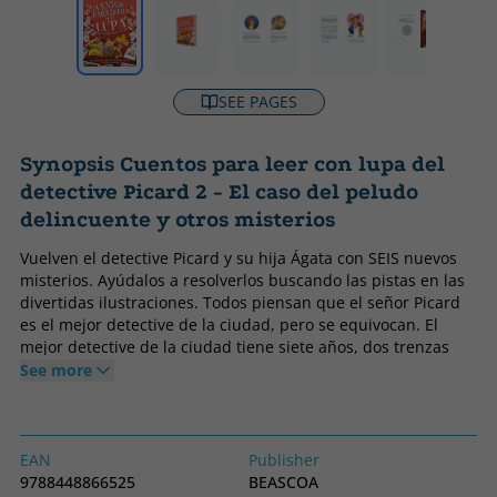
SEE PAGES
Synopsis Cuentos para leer con lupa del
detective Picard 2 - El caso del peludo
delincuente y otros misterios
Vuelven el detective Picard y su hija Ágata con SEIS nuevos
misterios. Ayúdalos a resolverlos buscando las pistas en las
divertidas ilustraciones. Todos piensan que el señor Picard
es el mejor detective de la ciudad, pero se equivocan. El
mejor detective de la ciudad tiene siete años, dos trenzas
pelirrojas y un pijama de unicornios. Se llama Ágata y es la
See more
hija del señor Picard. Cada noche, Picard vuelve a casa para
arroparla y leerle un cuento. Pero Ágata no es una niña
cualquiera. Ella no quiere que le lean cuentos, ¡bueno, sí,
también!, pero lo que más le gusta es ¡ayudar a su padre a
EAN
Publisher
resolver los misterios que le encargan! ¿Estás listo para ser
9788448866525
BEASCOA