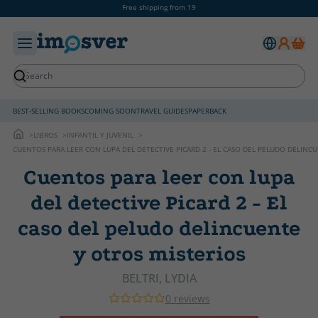
Free shipping from 19
BEST-SELLING BOOKS
COMING SOON
TRAVEL GUIDES
PAPERBACK
LIBROS
INFANTIL Y JUVENIL
CUENTOS PARA LEER CON LUPA DEL DETECTIVE PICARD 2 - EL CASO DEL PELUDO DELINC
Cuentos para leer con lupa
del detective Picard 2 - El
caso del peludo delincuente
y otros misterios
BELTRI, LYDIA
0 reviews