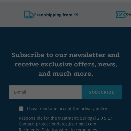
Free shipping from 19
.
5%
Subscribe to our newsletter and
receive exclusive offers, news,
and much more.
Label
SUBSCRIBE
I have read and accept the privacy policy
Responsible for the treatment: Serlogal 2.0 S.L.;
Contact:
protecciondatos@serlogal.com
Recipients: Data transfers to companies