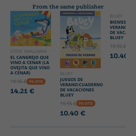
From the same publisher
BLUEY
BIEN!ES
VERANO!:C
DE VACACIO
BLUEY
10.95 €
5% 
STEVE SMALLMAN
10.40 €
EL CANGREJO QUE
VINO A CENAR (LA
OVEJITA QUE VINO
A CENAR)
BLUEY
JUEGOS DE
14.96 €
5% DTO
VERANO:CUADERNO
DE VACACIONES
14.21 €
BLUEY
10.95 €
5% DTO
10.40 €