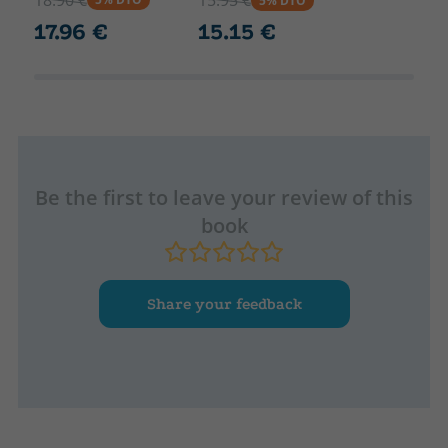
15.95 €
5% DTO
lectura *alimenta la imaginación y estimula el poder de
17.96 €
15.15 €
concentración y de observación al tener que resolver los
misterios a la vez que entrena el pensamiento analítico y
lógico.
Be the first to leave your review of this
book
Share your feedback