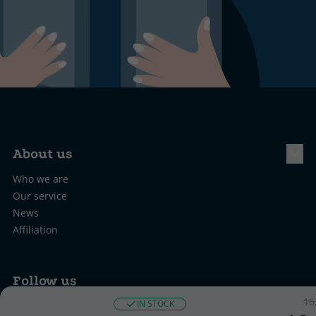
About us
Who we are
Our service
News
Affiliation
Follow us
16
IN STOCK