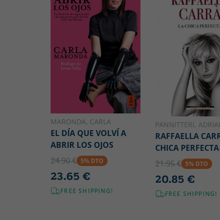
MARONDA, CARLA
PANNITTERI, ADRI
EL DÍA QUE VOLVÍ A
RAFFAELLA CARR
ABRIR LOS OJOS
CHICA PERFECTA
24.90 €
5% DTO
21.95 €
5% DTO
23.65 €
20.85 €
FREE SHIPPING!
FREE SHIPPING!