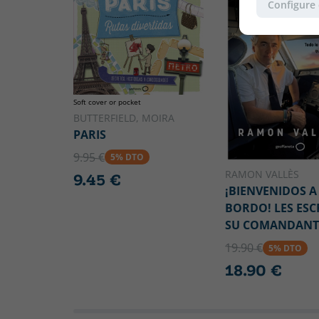
Configure
Soft cover or pocket
BUTTERFIELD, MOIRA
PARIS
9.95 €
5% DTO
RAMON VALLÈS
9.45 €
¡BIENVENIDOS A
BORDO! LES ESC
SU COMANDANT
19.90 €
5% DTO
18.90 €