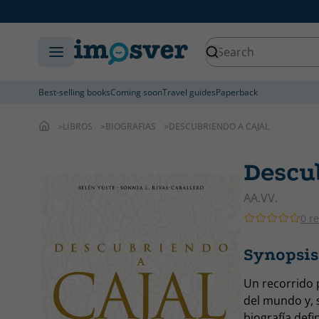
Best-selling books
Coming soon
Travel guides
Paperback
LIBROS
BIOGRAFIAS
DESCUBRIENDO A CAJAL
Descu
AA.VV.
0 r
Synopsis
Un recorrido p
del mundo y, s
biografía defi