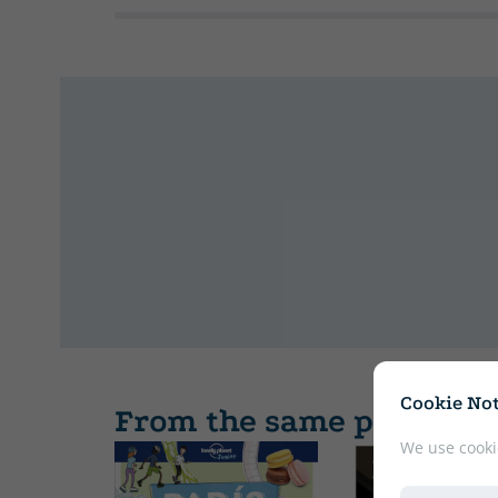
Cookie Not
From the same publishe
We use cooki