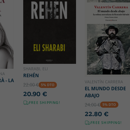
SHARABI, ELI
ANA
REHÉN
À - LA
VALENTÍN CARRERA
22.00 €
5% DTO
EL MUNDO DESDE
20.90 €
ABAJO
FREE SHIPPING!
24.00 €
5% DTO
22.80 €
FREE SHIPPING!