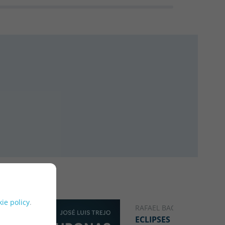
ie policy
.
RAFAEL BACHILLER
ECLIPSES