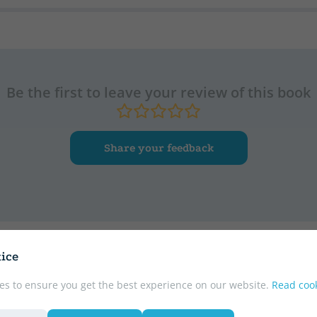
Be the first to leave your review of this book
Share your feedback
ice
r
es to ensure you get the best experience on our website.
Read cook