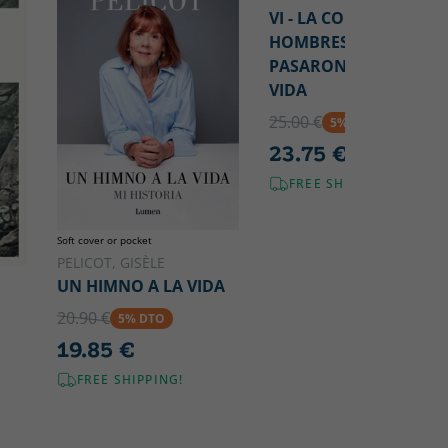
VI - LA CORONA Y LOS
HOMBRES QUE
PASARON POR SU
VIDA
25.00 €
5% DTO
23.75 €
FREE SHIPPING!
Soft cover or pocket
PELICOT, GISÈLE
UN HIMNO A LA VIDA
20.90 €
5% DTO
19.85 €
FREE SHIPPING!