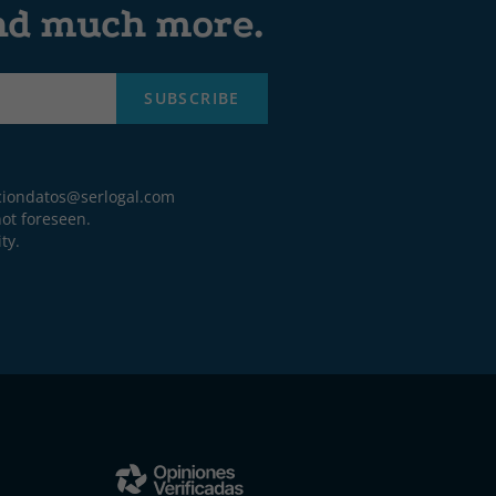
and much more.
SUBSCRIBE
ciondatos@serlogal.com
ot foreseen.
ty.