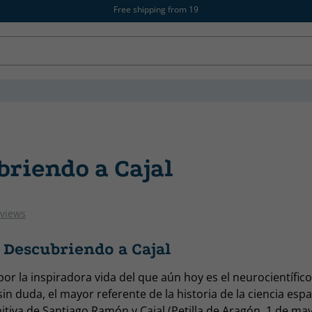
Free shipping from 19
briendo a Cajal
eviews
 Descubriendo a Cajal
or la inspiradora vida del que aún hoy es el neurocientífic
in duda, el mayor referente de la historia de la ciencia esp
nitiva de Santiago Ramón y Cajal (Petilla de Aragón, 1 de ma