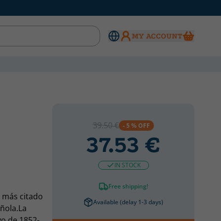
MY ACCOUNT
39.50 €
- 5 % OFF
37.53 €
IN STOCK
Free shipping!
o más citado
Available (delay 1-3 days)
añola.La
yo de 1852-