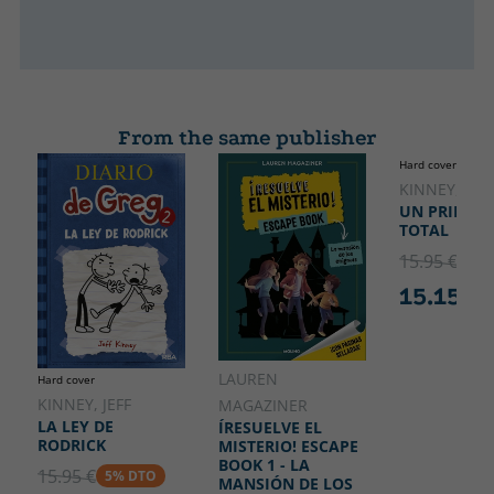
From the same publisher
Hard cover
KINNEY, JEFF
UN PRINGA
TOTAL
15.95 €
5% 
15.15 €
LAUREN
Hard cover
KINNEY, JEFF
MAGAZINER
LA LEY DE
ÍRESUELVE EL
RODRICK
MISTERIO! ESCAPE
BOOK 1 - LA
15.95 €
5% DTO
MANSIÓN DE LOS