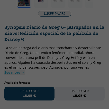
SEE PAGES
Synopsis Diario de Greg 6- ¡Atrapados en la
nieve! (edición especial de la película de
Disney+)
La sexta entrega del diario más tronchante y desternillante,
Diario de Greg. Un auténtico fenómeno mundial, ahora
convertido en una peli de Disney+. Greg Heffley está en
apuros. Alguien ha causado desperfectos en el cole, y Greg
es el principal sospechoso. Aunque, por una vez, es
inocente... o algo parecido. Parece que la policía anda tras la
See more
pista de Greg, pero una tormenta de nieve inesperada deja
encerrada a la familia Heffley en casa. Greg sabe que cuando
Available formats
la nieve se derrita le tocará dar explicaciones, pero... ¿hay
HARD COVER
HARD COVER
algún castigo peor que quedarse atrapado en casa con la
15.95 €
15.95 €
familia en vacaciones Reseñas: «El humor llega de la mano
de Greg, con su hilarante (y lúcida) crítica del mundo de los
mayores». La Vanguardia «Diario de Greg amenaza con