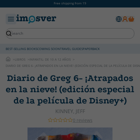
Free shipping from 19
BEST-SELLING BOOKS
COMING SOON
TRAVEL GUIDES
PAPERBACK
LIBROS
INFANTIL: DE 10 A 12 AÑOS
DIARIO DE GREG 6- ¡ATRAPADOS EN LA NIEVE! (EDICIÓN ESPECIAL DE LA PELÍCULA DE DISN
Diario de Greg 6- ¡Atrapados
en la nieve! (edición especial
de la película de Disney+)
KINNEY, JEFF
0 reviews