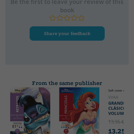
Be the first to leave your review of this
book
Share your feedback
From the same publisher
Soft cover or pock
VVAA
GRANDES
CLÁSICOS,
VOLUMEN 7
13.95 €
5% 
13.25 €