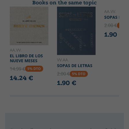
ponte cómodo, da rienda suelta a tu curiosidad y ¡manos a la
Books on the same topic
POP - Arteterapia
obra!
Width
AA.VV.
220
SOPAS DE L
2.00 €
5% D
1.90 €
AA.VV.
EL LIBRO DE LOS
VV.AA.
NUEVE MESES
SOPAS DE LETRAS
14.99 €
5% DTO
2.00 €
5% DTO
14.24 €
1.90 €