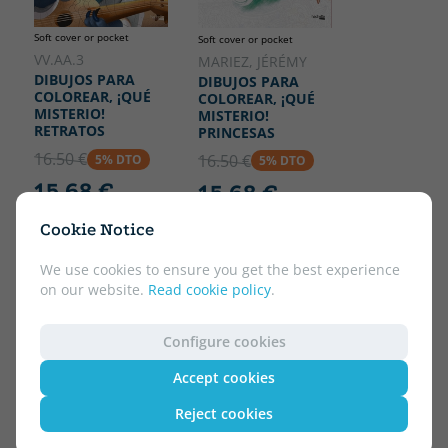
Soft cover or pocket
Soft cover or pocket
VV.AA.3
MARIEZ, JÉRÉMY
DIBUJOS PARA
DIBUJOS PARA
COLOREAR, ¡QUÉ
COLOREAR, ¡QUÉ
MISTERIO!
MISTERIO!
RETRATOS
PRINCESAS
16.50 €
16.50 €
5% DTO
5% DTO
15.68 €
15.68 €
Cookie Notice
We use cookies to ensure you get the best experience
on our website.
Read cookie policy
.
Configure cookies
Accept cookies
Reject cookies