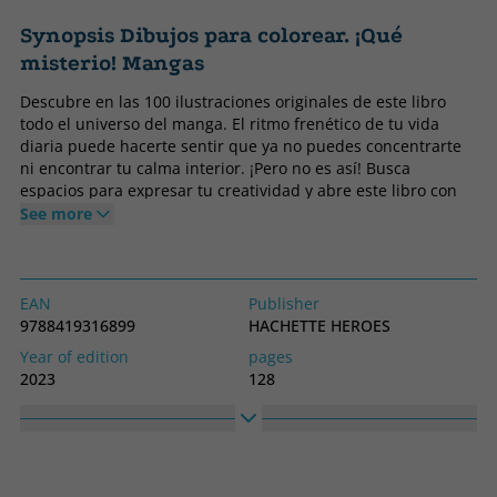
Synopsis Dibujos para colorear. ¡Qué
misterio! Mangas
Descubre en las 100 ilustraciones originales de este libro
todo el universo del manga. El ritmo frenético de tu vida
diaria puede hacerte sentir que ya no puedes concentrarte
ni encontrar tu calma interior. ¡Pero no es así! Busca
espacios para expresar tu creatividad y abre este libro con
100 dibujos llenos de misterio para colorear. Coge tus
See more
lápices y tus rotuladores y aplica los tonos a cada dibujo
siguiendo el código de números y letras. Las zonas que
deben colorearse son precisas y dispones de una amplia
gama de colores. En algunas ilustraciones, podrás elegir
EAN
Publisher
libremente los colores. Por ejemplo, si en el código aparece
9788419316899
HACHETTE HEROES
un azul intenso y un azul claro, puedes cambiarlo por un
Year of edition
pages
turquesa y un azul más tenue. En estas páginas descubrirás
2023
128
el mundo manga: samuráis, guerreros legendarios, jóvenes
Binding
Idiom
escolares ingenuos, heroínas, paisajes, animales
Libro
Spanish
fantásticos... ¡Tienes todo el universo de los famosos cómics
japoneses ante ti! Colorea, relájate y déjate sorprender por
Collection
High
tus creaciones. ¡Siéntete orgulloso de tu trabajo! Así que
Hachette HEROES - CULTURA
300