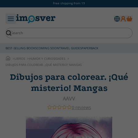
Free shipping from 19
BEST-SELLING BOOKS
COMING SOON
TRAVEL GUIDES
PAPERBACK
LIBROS
HUMOR Y CURIOSIDADES
DIBUJOS PARA COLOREAR. ¡QUÉ MISTERIO! MANGAS
Dibujos para colorear. ¡Qué
misterio! Mangas
AAVV
0 reviews