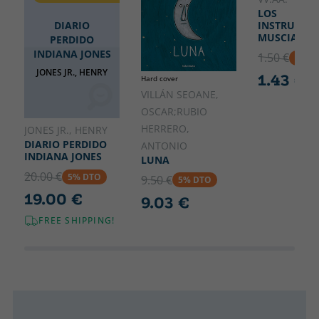
LOS
DIARIO
INSTRUMEN
MUSCIALES
PERDIDO
INDIANA JONES
1.50 €
5% D
JONES JR., HENRY
1.43 €
Hard cover
VILLÁN SEOANE,
OSCAR;RUBIO
HERRERO,
JONES JR., HENRY
DIARIO PERDIDO
ANTONIO
INDIANA JONES
LUNA
20.00 €
5% DTO
9.50 €
5% DTO
19.00 €
9.03 €
FREE SHIPPING!