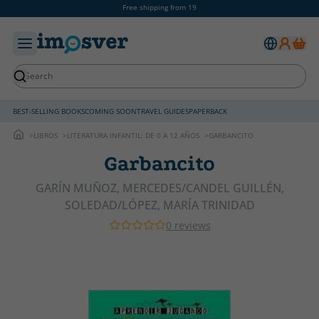
Free shipping from 19
BEST-SELLING BOOKS
COMING SOON
TRAVEL GUIDES
PAPERBACK
LIBROS
LITERATURA INFANTIL: DE 0 A 12 AÑOS
GARBANCITO
Garbancito
GARÍN MUÑOZ, MERCEDES/CANDEL GUILLÉN,
SOLEDAD/LÓPEZ, MARÍA TRINIDAD
0 reviews