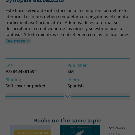
Synopsis Garbancito
Este libro servirá de introducción a la comprensión del texto
literario. Los niños deben completar con pegatinas el cuento
tradicional ææGarbancito'æ. Además, de esta forma, se
desarrollará la creatividad de los niños y se estimulará su
fantasía. Y todo mientras se entretienen con las ilustraciones
y las pegatinas.
See more
EAN
Publisher
9788434881594
SM
Binding
Idiom
Soft cover or pocket
Spanish
Collection
High
APRENDER JUGANDO
300
Width
200
Books on the same topic
Soft cover or pock
DESCATALOGADO
VV.AA.