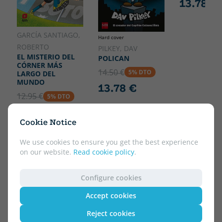
13.78 €
GARCÍA SANTIAGO,
Hard cover
ROBERTO
PILKEY, DAV
EL MISTERIO DEL
POLICAN
CÓRNER MÁS
14.50 €
5% DTO
LARGO DEL
MUNDO
13.78 €
12.95 €
5% DTO
12.30 €
Cookie Notice
We use cookies to ensure you get the best experience
on our website.
Read cookie policy
.
Configure cookies
Accept cookies
Reject cookies