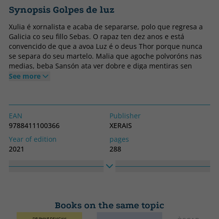
Synopsis Golpes de luz
Xulia é xornalista e acaba de separarse, polo que regresa a
Galicia co seu fillo Sebas. O rapaz ten dez anos e está
convencido de que a avoa Luz é o deus Thor porque nunca
se separa do seu martelo. Malia que agoche polvoróns nas
medias, beba Sansón ata ver dobre e diga mentiras sen
parar, Sebas adora a súa avoa. Xulia non opina o mesmo.
See more
Para ela, volver á casa familiar supón enfrontarse a un
pasado cheo de segredos que precisa desvelar. O
narcotráfico na Galicia dos anos noventa, o mundo dos
coidados e a procura da verdade envolven este melodrama,
EAN
Publisher
salvaxe e tenro, habitado por uns personaxes inesquecibles.
9788411100366
XERAIS
Despois do éxito de «Infamia», Ledicia Costas regresa, dende
Year of edition
pages
o seu talento creativo, con «Golpes de luz», unha novela
2021
288
sorprendente e divertida.
Binding
Idiom
Soft cover or pocket
Galician
Collection
High
NARRATIVA
230
Books on the same topic
Width