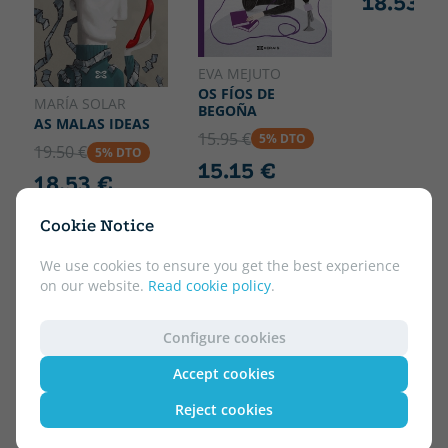
18.53 €
EVA MEJUTO
OS FÍOS DE
MARÍA SOLAR
BEGOÑA
AS MALAS IDEAS
15.95 €
5% DTO
19.50 €
5% DTO
15.15 €
18.53 €
Cookie Notice
We use cookies to ensure you get the best experience
on our website.
Read cookie policy
.
Configure cookies
Accept cookies
Reject cookies