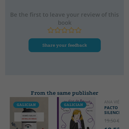
Be the first to leave your review of this
book
Share your feedback
From the same publisher
ANA VIÉITEZ
GALICIAN
GALICIAN
GALICIA
PACTO DE
SILENCIO
19.50 €
5% 