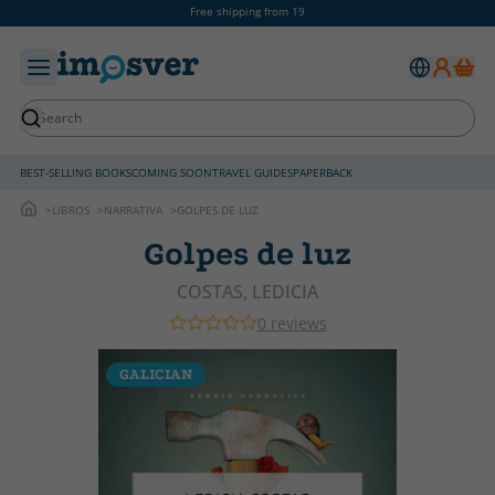
Free shipping from 19
BEST-SELLING BOOKS
COMING SOON
TRAVEL GUIDES
PAPERBACK
LIBROS
NARRATIVA
GOLPES DE LUZ
Golpes de luz
COSTAS, LEDICIA
0 reviews
GALICIAN
G