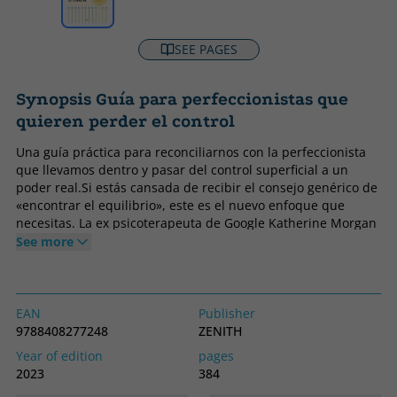
SEE PAGES
Synopsis Guía para perfeccionistas que
quieren perder el control
Una guía práctica para reconciliarnos con la perfeccionista
que llevamos dentro y pasar del control superficial a un
poder real.Si estás cansada de recibir el consejo genérico de
«encontrar el equilibrio», este es el nuevo enfoque que
necesitas. La ex psicoterapeuta de Google Katherine Morgan
Schalfter nos muestra que no tenemos que dejar de ser
See more
perfeccionistas para estar sanas, porque el perfeccionismo
es un don, no un defecto que debamos esconder. A lo largo
de estas páginas, aprenderás a identificar tu propio y
singular perfil perfeccionista, y descubrirás cómo manejar
EAN
Publisher
esta cualidad para que trabaje en tu favor. Más allá de
9788408277248
ZENITH
manejarlo, aprenderás a aceptar e incluso disfrutar de tu
Year of edition
pages
perfeccionismo. ¡Sí, disfrutar! Lleno de historias de mujeres
2023
384
reales y rebosante de humor, empatía y profundidad, este