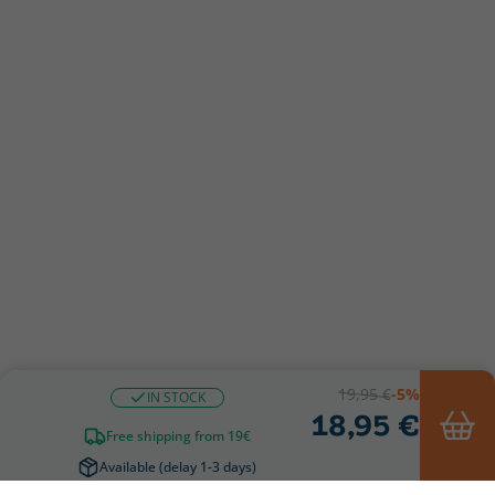
19,95 €
-5%
IN STOCK
18,95 €
Free shipping from 19€
Available (delay 1-3 days)