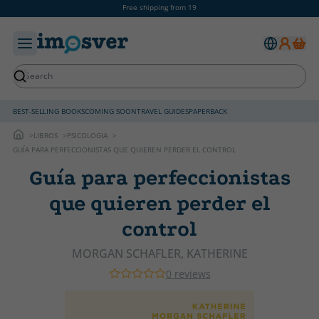
Free shipping from 19
BEST-SELLING BOOKS
COMING SOON
TRAVEL GUIDES
PAPERBACK
LIBROS
PSICOLOGIA
GUÍA PARA PERFECCIONISTAS QUE QUIEREN PERDER EL CONTROL
Guía para perfeccionistas
que quieren perder el
control
MORGAN SCHAFLER, KATHERINE
0 reviews