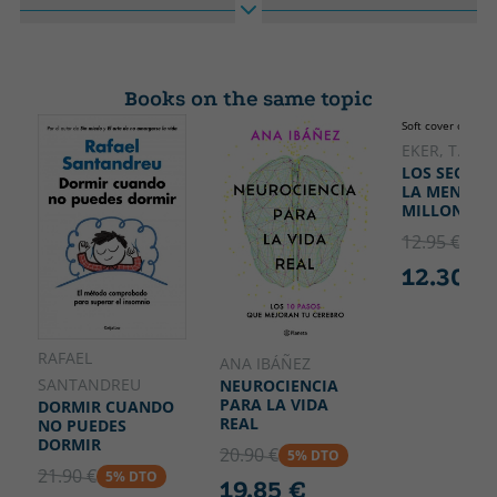
Binding
Idiom
libro es una llamada para que nos atrevamos a querer más
Soft cover or pocket
Spanish
sin sentirnos mal por ello.
Collection
High
Autoayuda y superación
230
Books on the same topic
Width
Soft cover or pock
150
EKER, T. HA
LOS SECRET
LA MENTE
MILLONARI
12.95 €
5% 
12.30 €
RAFAEL
ANA IBÁÑEZ
SANTANDREU
NEUROCIENCIA
PARA LA VIDA
DORMIR CUANDO
REAL
NO PUEDES
DORMIR
20.90 €
5% DTO
21.90 €
5% DTO
19.85 €