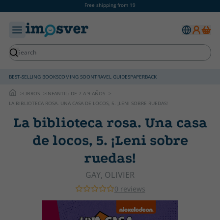
Free shipping from 19
BEST-SELLING BOOKS
COMING SOON
TRAVEL GUIDES
PAPERBACK
LIBROS
INFANTIL: DE 7 A 9 AÑOS
LA BIBLIOTECA ROSA. UNA CASA DE LOCOS, 5. ¡LENI SOBRE RUEDAS!
La biblioteca rosa. Una casa
de locos, 5. ¡Leni sobre
ruedas!
GAY, OLIVIER
0 reviews