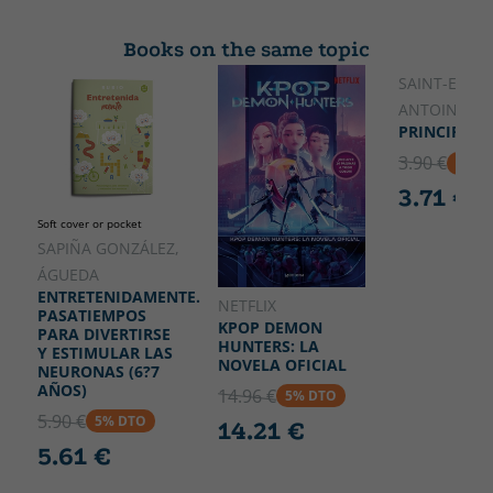
Collection
High
Hachette INFANTIL - FICCIÓN -
180
Books on the same topic
Humor
Width
SAINT-EXUPÉ
130
ANTOINE DE
PRINCIPITO,
3.90 €
5% D
3.71 €
Soft cover or pocket
SAPIÑA GONZÁLEZ,
ÁGUEDA
ENTRETENIDAMENTE.
NETFLIX
PASATIEMPOS
KPOP DEMON
PARA DIVERTIRSE
HUNTERS: LA
Y ESTIMULAR LAS
NOVELA OFICIAL
NEURONAS (6?7
AÑOS)
14.96 €
5% DTO
5.90 €
5% DTO
14.21 €
5.61 €