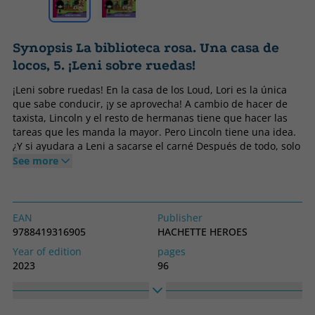
Synopsis La biblioteca rosa. Una casa de
locos, 5. ¡Leni sobre ruedas!
¡Leni sobre ruedas! En la casa de los Loud, Lori es la única
que sabe conducir, ¡y se aprovecha! A cambio de hacer de
taxista, Lincoln y el resto de hermanas tiene que hacer las
tareas que les manda la mayor. Pero Lincoln tiene una idea.
¿Y si ayudara a Leni a sacarse el carné Después de todo, solo
ha suspendido doce veces, ejem. Lincoln tendrá que
See more
armarse de paciencia y, sobre todo, ¡abrocharse el cinturón
de seguridad!
EAN
Publisher
9788419316905
HACHETTE HEROES
Year of edition
pages
2023
96
Binding
Idiom
Hard cover
Spanish