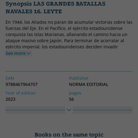
Synopsis LAS GRANDES BATALLAS
NAVALES 16. LEYTE
En 1944, los Aliados no paran de acumular victorias sobre las
fuerzas del Eje. En el Pacífico, el ejército estadounidense
conquista las Islas Marianas, allanando el camino hacia un
ataque masivo sobre Japón. Para terminar de acorralar al
ejército imperial, los estadounidenses deciden invadir
Filipinas para cortar sus rutas de suministro y apoderarse de
See more
sus aeródromos terrestres. Situada en el centro del
archipiélago filipino, Leyte es la primera isla objeto de la
ofensiva. El enorme despliegue de medios evidencia la
voluntad de los estadounidenses de alzarse con la victoria.u
EAN
Publisher
armada es la más imponente de todos los tiempos. Pero hay
9788467964707
NORMA EDITORIAL
que contar con la extrema determinación de los ejércitos
Year of edition
pages
japoneses, que reunirán todas sus fuerzas en una maniobra
2023
56
desesperada...
Binding
Idiom
Hard cover
Spanish
Collection no.
Collection
16
NAVALES
Books on the same topic
High
Width