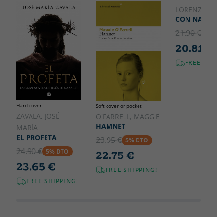
320
240
LORENZO SI
CON NADIE
21.90 €
5% 
20.81 €
FREE SHI
Hard cover
Soft cover or pocket
ZAVALA, JOSÉ
O'FARRELL, MAGGIE
HAMNET
MARÍA
EL PROFETA
23.95 €
5% DTO
24.90 €
5% DTO
22.75 €
23.65 €
FREE SHIPPING!
FREE SHIPPING!