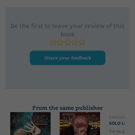
Be the first to leave your review of this
book
Share your feedback
From the same publisher
CHUGONG
SOLO LEVEL
14.96 €
5% 