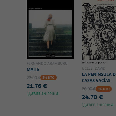
Soft cover or pocket
FERNANDO ARAMBURU
UCLÉS, DAVID
MAITE
LA PENÍNSULA D
22.90 €
5% DTO
CASAS VACÍAS
21.76 €
26.00 €
5% DTO
FREE SHIPPING!
24.70 €
FREE SHIPPING!