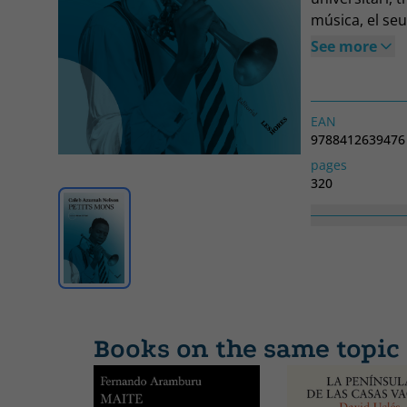
música, el seu
haurà de troba
See more
escoltant els
realment, i s'
Londres en la 
EAN
intergeneracio
9788412639476
vegades pot de
pages
Una meditació
320
Collection
CONTEMPORAN
Books on the same topic