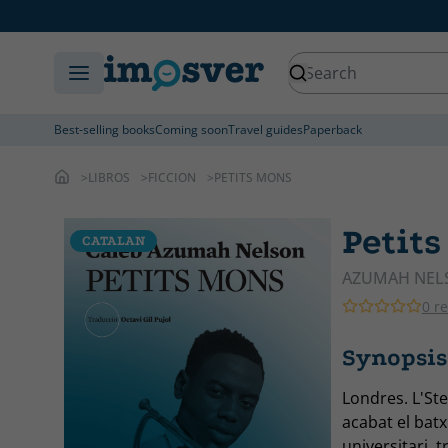
Best-selling books
Coming soon
Travel guides
Paperback
LIBROS
FICCION
PETITS MONS
Petit
CATALAN
AZUMAH NELS
0 r
Synopsis
Londres. L'St
acabat el batx
universitari, 