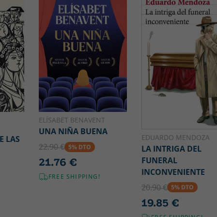
ELÍSABET BENAVENT
UNA NIÑA BUENA
EDUARDO MENDOZA
E LAS
22.90 €
5% DTO
LA INTRIGA DEL
FUNERAL
21.76 €
INCONVENIENTE
FREE SHIPPING!
20.90 €
5% DTO
19.85 €