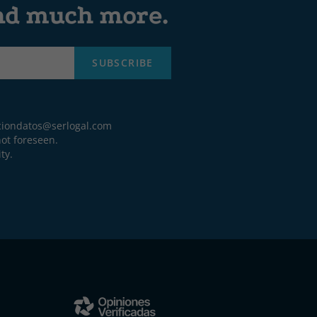
and much more.
SUBSCRIBE
ciondatos@serlogal.com
ot foreseen.
ty.