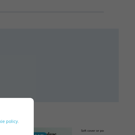
ie policy
.
Soft cover or pocket