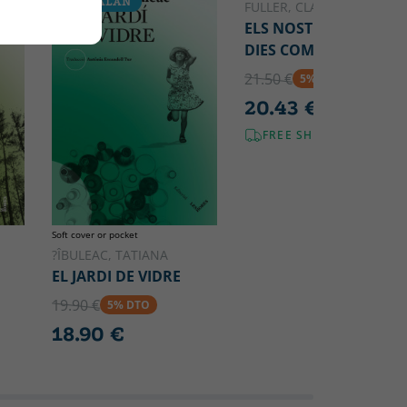
CATALAN
CATALAN
FULLER, CLAIRE
ELS NOSTRES INFINITS
DIES COMPTATS
21.50 €
5% DTO
20.43 €
FREE SHIPPING!
Soft cover or pocket
?ÎBULEAC, TATIANA
EL JARDI DE VIDRE
19.90 €
5% DTO
18.90 €