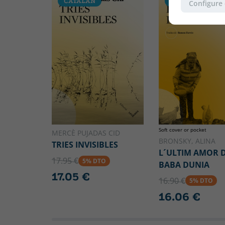
CATALAN
CATALAN
Configure
Soft cover or pocket
MERCÈ PUJADAS CID
BRONSKY, ALINA
TRIES INVISIBLES
L´ULTIM AMOR 
17.95 €
5% DTO
BABA DUNIA
17.05 €
16.90 €
5% DTO
16.06 €