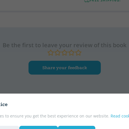
FREE SHIPPING!
Be the first to leave your review of this book
Share your feedback
ice
r
es to ensure you get the best experience on our website.
Read cook