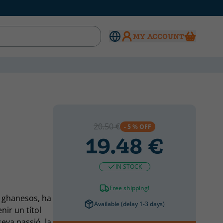
MY ACCOUNT
20.50 €
- 5 % OFF
19.48 €
IN STOCK
Free shipping!
s ghanesos, ha
Available (delay 1-3 days)
nir un títol
seva passió, la