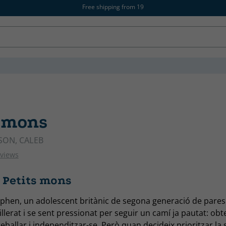
Free shipping from 19
s mons
ON, CALEB
eviews
 Petits mons
ephen, un adolescent britànic de segona generació de pare
illerat i se sent pressionat per seguir un camí ja pautat: obte
treballar i independitzar-se. Però quan decideix prioritzar la 