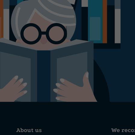
About us
We rec