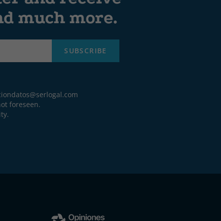
and much more.
SUBSCRIBE
ciondatos@serlogal.com
ot foreseen.
ty.