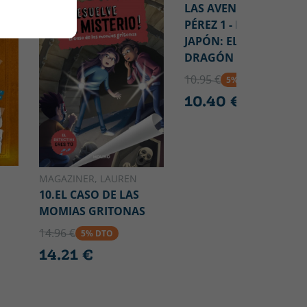
LAS AVENTURAS DE
PÉREZ 1 - MISIÓN
JAPÓN: EL RETO DEL
DRAGÓN
10.95 €
5% DTO
10.40 €
MAGAZINER, LAUREN
10.EL CASO DE LAS
MOMIAS GRITONAS
14.96 €
5% DTO
14.21 €