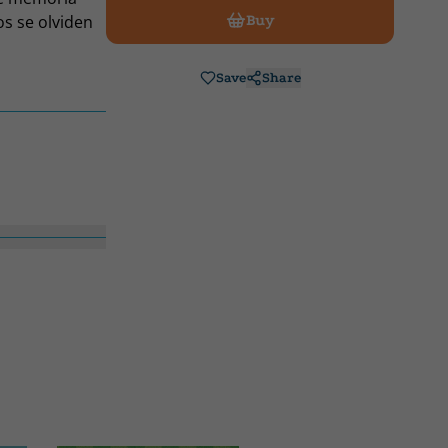
os se olviden
Buy
Save
Share