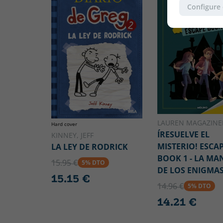
Configure
LAUREN MAGAZINE
Hard cover
ÍRESUELVE EL
KINNEY, JEFF
MISTERIO! ESCA
LA LEY DE RODRICK
BOOK 1 - LA MA
15.95 €
5% DTO
DE LOS ENIGMA
15.15 €
14.96 €
5% DTO
14.21 €