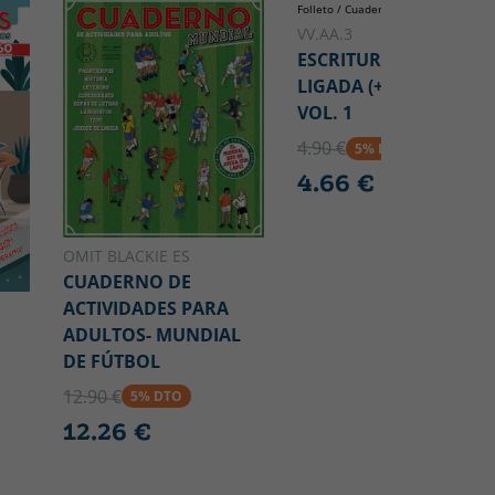
Folleto / Cuadernillo grapado
VV.AA.3
ESCRITURA CON LETR
LIGADA (+5 AÑOS)
VOL. 1
4.90 €
5% DTO
4.66 €
OMIT BLACKIE ES
CUADERNO DE
ACTIVIDADES PARA
ADULTOS- MUNDIAL
DE FÚTBOL
12.90 €
5% DTO
12.26 €