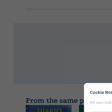
Cookie Not
From the same publishe
We use cooki