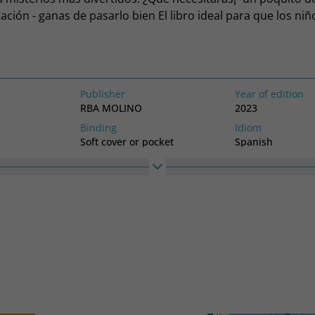
ión - ganas de pasarlo bien El libro ideal para que los niñ
as.
Publisher
Year of edition
RBA MOLINO
2023
Binding
Idiom
Soft cover or pocket
Spanish
High
Width
til
150
230