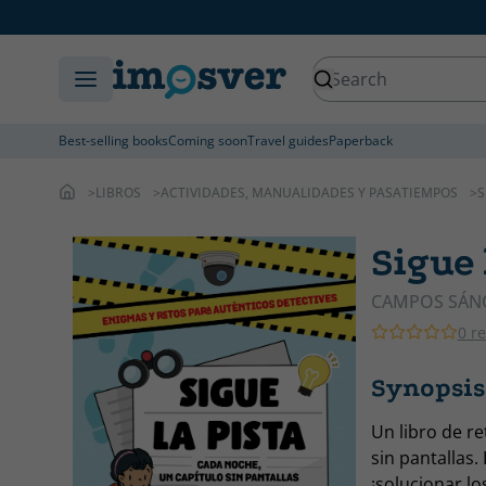
Best-selling books
Coming soon
Travel guides
Paperback
LIBROS
ACTIVIDADES, MANUALIDADES Y PASATIEMPOS
S
Sigue 
CAMPOS SÁNC
0 r
Synopsis 
Un libro de re
sin pantallas. 
¡solucionar l