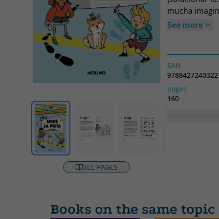
mucha imaginac
de las pantall
See more
EAN
9788427240322
pages
160
Collection
No ficción infan
SEE PAGES
Books on the same topic