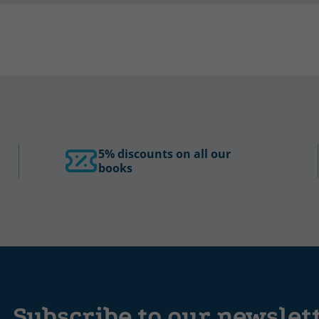
5% discounts on all our
books
Subscribe to our newslet