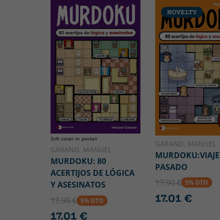
NOVELTY
Soft cover or pocket
GARAND, MANUEL
GARAND, MANUEL
MURDOKU:VIAJE
MURDOKU: 80
PASADO
ACERTIJOS DE LÓGICA
17.90 €
5% DTO
Y ASESINATOS
17.01 €
17.90 €
5% DTO
17.01 €