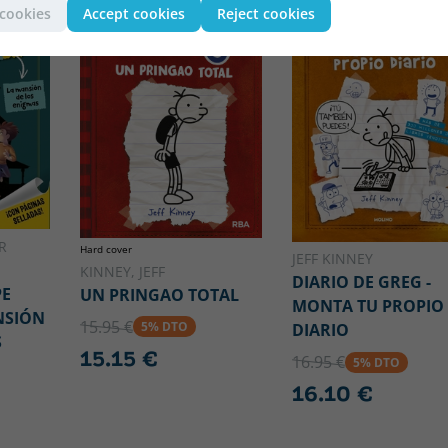
 cookies
Accept cookies
Reject cookies
R
Hard cover
JEFF KINNEY
KINNEY, JEFF
DIARIO DE GREG -
PE
UN PRINGAO TOTAL
MONTA TU PROPIO
NSIÓN
15.95 €
5% DTO
DIARIO
S
15.15 €
16.95 €
5% DTO
16.10 €