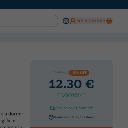
MY ACCOUNT
12.95 €
- 5 % OFF
12.30 €
IN STOCK
Free shipping from 19€
an a dormir
Available (delay 1-3 days)
glíficos -
de memoria -