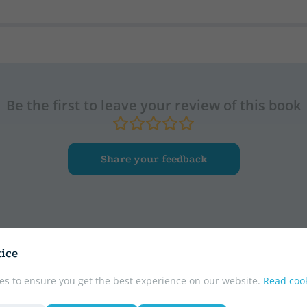
Be the first to leave your review of this book
Share your feedback
ice
r
es to ensure you get the best experience on our website.
Read cook