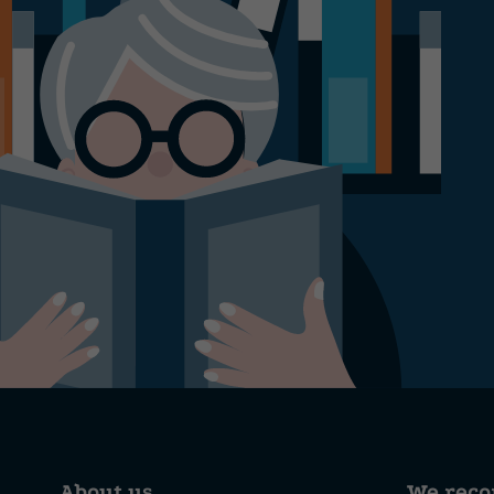
About us
We rec