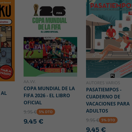
AA.VV.
AUTORES VARIOS
COPA MUNDIAL DE LA
PASATIEMPOS -
 AL
FIFA 2026 - EL LIBRO
CUADERNO DE
OFICIAL
VACACIONES PARA
ADULTOS
9.95 €
5% DTO
9.95 €
9.45 €
5% DTO
9.45 €