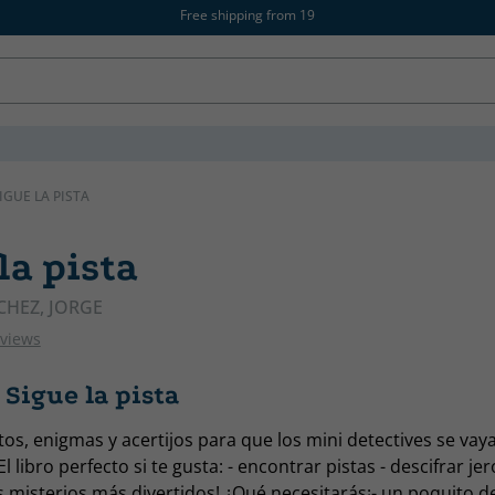
Free shipping from 19
IGUE LA PISTA
la pista
HEZ, JORGE
eviews
Sigue la pista
tos, enigmas y acertijos para que los mini detectives se vay
El libro perfecto si te gusta: - encontrar pistas - descifrar jero
os misterios más divertidos! ¿Qué necesitarás¡- un poquito 