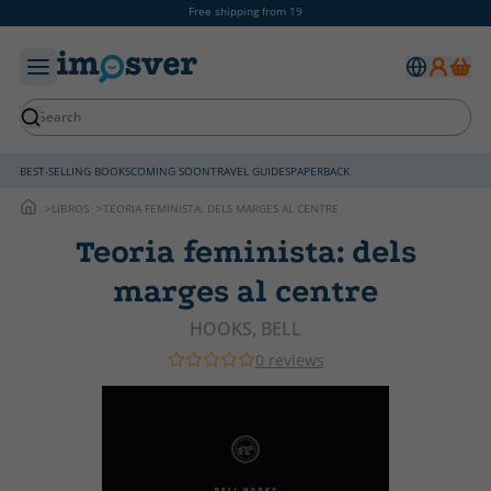
Free shipping from 19
BEST-SELLING BOOKS
COMING SOON
TRAVEL GUIDES
PAPERBACK
LIBROS
TEORIA FEMINISTA: DELS MARGES AL CENTRE
Teoria feminista: dels
marges al centre
HOOKS, BELL
0 reviews