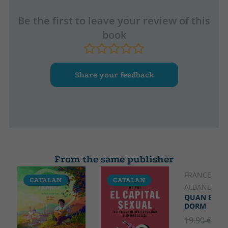
majoria de done
145
Be the first to leave your review of this
book
Share your feedback
From the same publisher
FRANCESCA
CATALAN
CATALAN
CATALA
ALBANESE
QUAN EL M
DORM
19.90 €
5% 