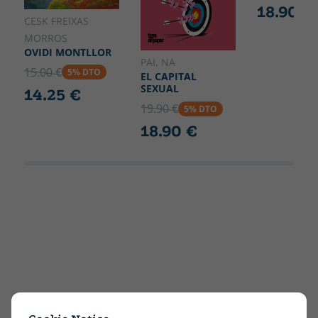
18.90 €
CESK FREIXAS
MORROS
OVIDI MONTLLOR
PAI, NA
15.00 €
5% DTO
EL CAPITAL
SEXUAL
14.25 €
19.90 €
5% DTO
18.90 €