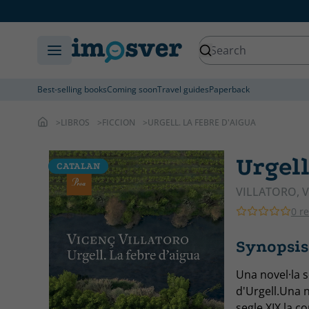
Best-selling books
Coming soon
Travel guides
Paperback
LIBROS
FICCION
URGELL. LA FEBRE D'AIGUA
Urgell
CATALAN
CATALAN
VILLATORO, 
0 r
Synopsis 
Una novel·la 
d'Urgell.Una 
segle XIX la c