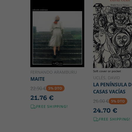
Soft cover or pocket
FERNANDO ARAMBURU
UCLÉS, DAVID
MAITE
LA PENÍNSULA D
22.90 €
5% DTO
CASAS VACÍAS
21.76 €
26.00 €
5% DTO
FREE SHIPPING!
24.70 €
FREE SHIPPING!