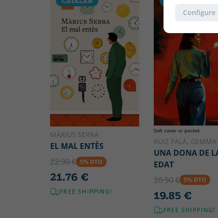
CATALAN
CATALAN
Configure
Soft cover or pocket
MÀRIUS SERRA
RUIZ PALÀ, GEMMA
EL MAL ENTÈS
UNA DONA DE L
22.90 €
5% DTO
EDAT
21.76 €
20.90 €
5% DTO
FREE SHIPPING!
19.85 €
FREE SHIPPING!