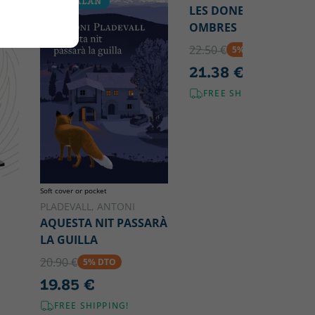
CATALAN
CATALAN
LES DONES I LES
OMBRES
22.50 €
5% DTO
21.38 €
FREE SHIPPING!
Soft cover or pocket
PLADEVALL, ANTONI
AQUESTA NIT PASSARÀ
LA GUILLA
20.90 €
5% DTO
19.85 €
FREE SHIPPING!