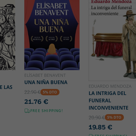
ELÍSABET BENAVENT
UNA NIÑA BUENA
EDUARDO MENDOZA
E LAS
22.90 €
5% DTO
LA INTRIGA DEL
FUNERAL
21.76 €
INCONVENIENTE
FREE SHIPPING!
20.90 €
5% DTO
19.85 €