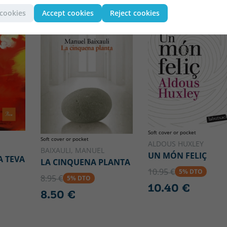
CATALAN
CATALAN
 cookies
Accept cookies
Reject cookies
Soft cover or pocket
Soft cover or pocket
ALDOUS HUXLEY
BAIXAULI, MANUEL
UN MÓN FELIÇ
A TEVA
LA CINQUENA PLANTA
10.95 €
5% DTO
8.95 €
5% DTO
10.40 €
8.50 €