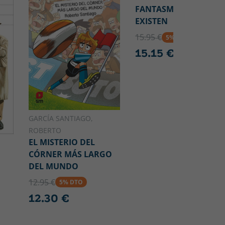
FANTASMAS NO
EXISTEN
15.95 €
5% DTO
15.15 €
GARCÍA SANTIAGO,
ROBERTO
EL MISTERIO DEL
CÓRNER MÁS LARGO
DEL MUNDO
12.95 €
5% DTO
12.30 €