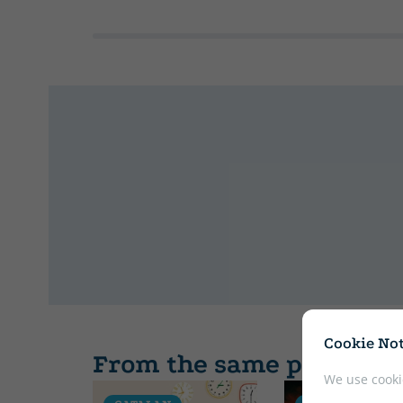
Cookie Not
From the same publishe
We use cooki