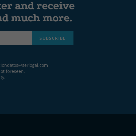
ter and receive
and much more.
SUBSCRIBE
ciondatos@serlogal.com
ot foreseen.
ty.