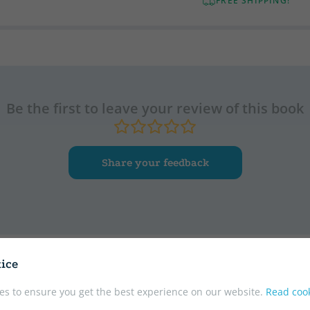
FREE SHIPPING!
Be the first to leave your review of this book
Share your feedback
ice
r
es to ensure you get the best experience on our website.
Read cook