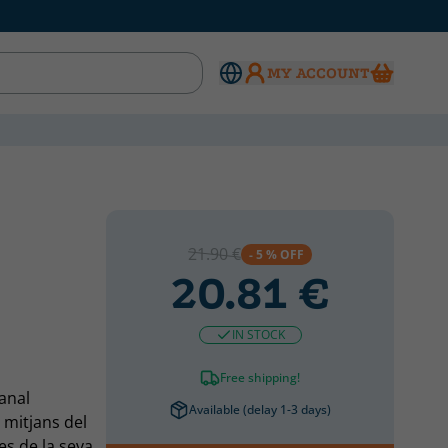
MY ACCOUNT
21.90 €
- 5 % OFF
20.81 €
IN STOCK
Free shipping!
anal
Available (delay 1-3 days)
 mitjans del
es de la seva