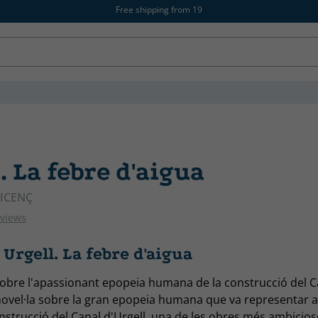
Free shipping from 19
. La febre d'aigua
CATALAN
VICENÇ
eviews
Urgell. La febre d'aigua
sobre l'apassionant epopeia humana de la construcció del C
novel·la sobre la gran epopeia humana que va representar a
onstrucció del Canal d'Urgell, una de les obres més ambicios