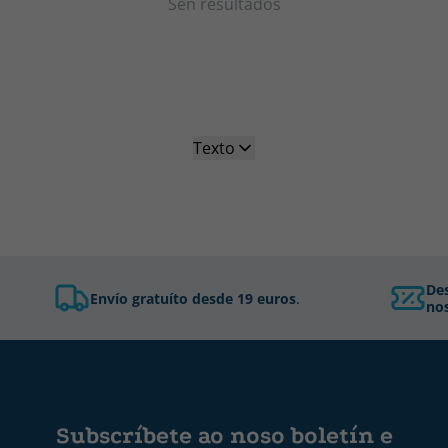
Sen resultados
Texto
De
Envío gratuíto desde 19 euros
.
nos
Subscríbete ao noso boletín e