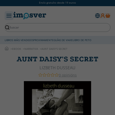
Envío gratuíto desde 19 euros
LIBROS MÁIS VENDIDOS
PROXIMAMENTE
GUÍAS DE VIAXE
LIBRO DE PETO
EBOOK
NARRATIVA
AUNT DAISY'S SECRET
AUNT DAISY'S SECRET
LIZBETH DUSSEAU
0 opinións