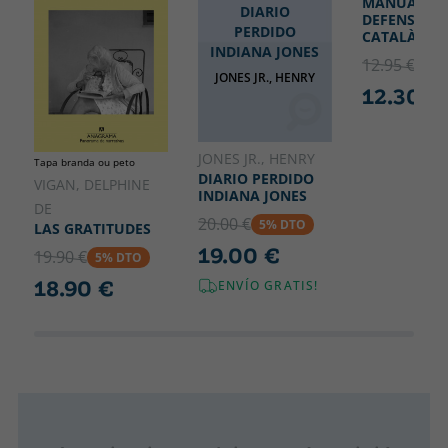
MANUAL DE
DIARIO
DEFENSA DE
PERDIDO
CATALÀ
INDIANA JONES
12.95 €
5% 
JONES JR., HENRY
12.30 €
JONES JR., HENRY
Tapa branda ou peto
DIARIO PERDIDO
VIGAN, DELPHINE
INDIANA JONES
DE
20.00 €
5% DTO
LAS GRATITUDES
19.00 €
19.90 €
5% DTO
18.90 €
ENVÍO GRATIS!