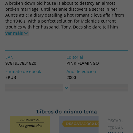
A broken down old house is about to destroy an almost
broken marriage, until Melanie discovers a secret in her
Aunt's attic: a diary detailing a hot romantic love affair from
the 1940's, with a perfect solution for Melanie's current
troubles with her husband, Tony. Does she dare tell him
about this shocking idea? Once Melanie has her first session
ver máis
across her husband's lap, she discovers that submitting to
her dominant Tony satisfies a deep need & ignites her sexual
passion! And it's only the beginning, as Melanie finds
submitting to barebottomed discipline turns her whole life
EAN
Editorial
upside down!
9781937831820
PINK FLAMINGO
Formato de ebook
Ano de edición
EPUB
2000
Páxinas
Dereitos de ebook
77
Número de activaciones: 6
Libros do mismo tema
ÒSCAR AND
DESCATALOGADO
CATALÁ
FERNÁNDEZ