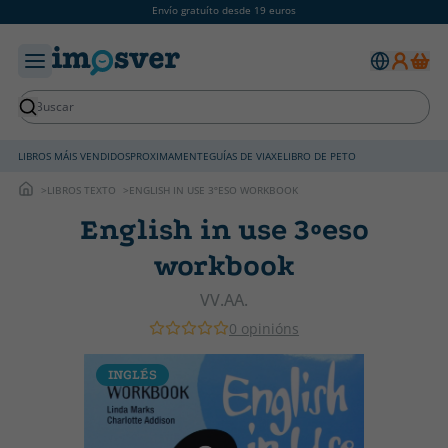
Envío gratuíto desde 19 euros
LIBROS MÁIS VENDIDOS
PROXIMAMENTE
GUÍAS DE VIAXE
LIBRO DE PETO
LIBROS TEXTO
ENGLISH IN USE 3ºESO WORKBOOK
English in use 3ºeso
workbook
VV.AA.
0 opinións
INGLÉS