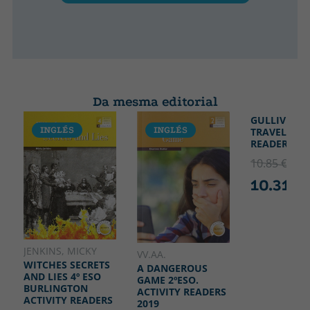
Da mesma editorial
GULLIVER'S
INGLÉS
INGLÉS
INGLÉS
TRAVELS 1º 
READERS
10.85 €
5% 
10.31 €
JENKINS, MICKY
VV.AA.
WITCHES SECRETS
A DANGEROUS
AND LIES 4º ESO
GAME 2ºESO.
BURLINGTON
ACTIVITY READERS
ACTIVITY READERS
2019