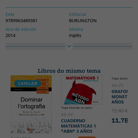
EAN
Editorial
9789963489381
BURLINGTON
Ano de edición
Idioma
2014
Inglés
Colección
Alto
ENGLISH IN USE
200
Ancho
200
Libros do mismo tema
Tapa branda ou p
CATALÁN
AA.VV.
GRAFOMOTR
MONSTRUOS
AÑOS
Tapa branda ou peto
12.40 €
5% 
AA.VV.
11.78 €
CUADERNO
MATEMÁTICAS 1
*ABN* 3 AÑOS