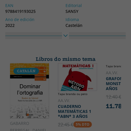
EAN
Editorial
9788419193025
SANSY
Ano de edición
Idioma
2022
Castelán
Colección
Alto
SECUNDARIA
300
Ancho
200
Libros do mismo tema
Tapa branda ou p
CATALÁN
AA.VV.
GRAFOMOTR
MONSTRUOS
AÑOS
Tapa branda ou peto
12.40 €
5% 
AA.VV.
11.78 €
CUADERNO
MATEMÁTICAS 1
*ABN* 3 AÑOS
GABARRO
22.45 €
5% DTO
BERBEGAL, DANIEL