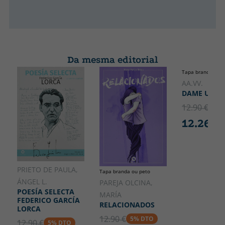
Da mesma editorial
Tapa branda ou p
AA.VV.
DAME UN LI
12.90 €
5% 
12.26 €
PRIETO DE PAULA,
Tapa branda ou peto
ÁNGEL L.
PAREJA OLCINA,
POESÍA SELECTA
MARÍA
FEDERICO GARCÍA
RELACIONADOS
LORCA
12.90 €
5% DTO
12.90 €
5% DTO