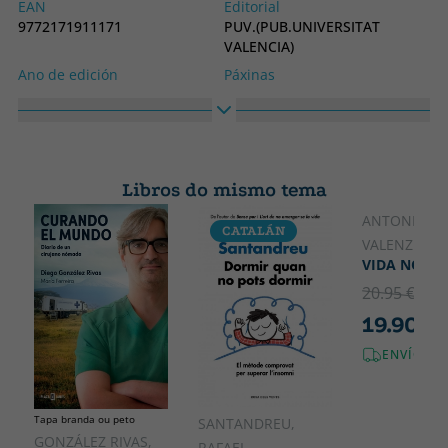
EAN
Editorial
9772171911171
PUV.(PUB.UNIVERSITAT
VALENCIA)
Ano de edición
Páxinas
2023
120
Idioma
Colección
Castelán
SIN COLECCION
Libros do mismo tema
ANTONIO
CATALÁN
VALENZUELA
VIDA NOOT
20.95 €
5% 
19.90 €
ENVÍO GR
Tapa branda ou peto
SANTANDREU,
GONZÁLEZ RIVAS,
RAFAEL