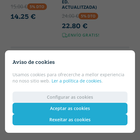
ED.
15.00 €
5% DTO
ACTUALITZADA)
14.25 €
24.00 €
5% DTO
22.80 €
ENVÍO GRATIS!
Aviso de cookies
Usamos cookies para ofrecerche a mellor experiencia
no noso sitio web.
Ler a política de cookies
.
Configurar as cookies
Aceptar as cookies
Rexeitar as cookies