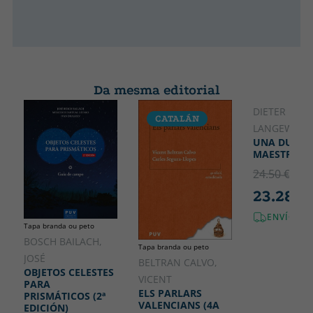
Da mesma editorial
DIETER
CATALÁN
LANGEWIES
UNA DURA
MAESTRA
24.50 €
5% 
23.28 €
ENVÍO GR
Tapa branda ou peto
BOSCH BAILACH,
Tapa branda ou peto
JOSÉ
BELTRAN CALVO,
OBJETOS CELESTES
VICENT
PARA
ELS PARLARS
PRISMÁTICOS (2ª
VALENCIANS (4A
EDICIÓN)