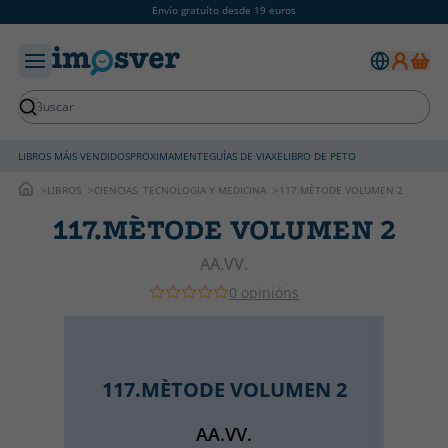
Envío gratuíto desde 19 euros
LIBROS MÁIS VENDIDOS
PROXIMAMENTE
GUÍAS DE VIAXE
LIBRO DE PETO
LIBROS
CIENCIAS, TECNOLOGIA Y MEDICINA
117.MÈTODE VOLUMEN 2
117.MÈTODE VOLUMEN 2
AA.VV.
0 opinións
117.MÈTODE VOLUMEN 2
AA.VV.