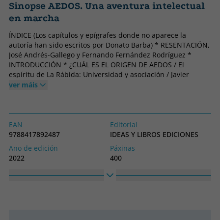
Sinopse AEDOS. Una aventura intelectual
en marcha
ÍNDICE (Los capítulos y epígrafes donde no aparece la
autoría han sido escritos por Donato Barba) * RESENTACIÓN,
José Andrés-Gallego y Fernando Fernández Rodríguez *
INTRODUCCIÓN * ¿CUÁL ES EL ORIGEN DE AEDOS / El
espíritu de La Rábida: Universidad y asociación / Javier
Hernández Pacheco: De viejos amigos y proyectos nuevos y
ver máis
los tres principios de la cosa social / Acción social
empresarial / Estudios sobre la encíclica "Laborem exercens"
* LOS COMIENZOS DE AEDOS / Juan José Pérez Soba: Un
servicio nuevo en la sabiduría de una amistad / El íter
EAN
Editorial
fundacional de AEDOS / La consolidación de aedos: Las
9788417892487
IDEAS Y LIBROS EDICIONES
encíclicas "Sollicitudo rei socialis" y "Centesimus annus" /
Ano de edición
Páxinas
Santiago García Echevarría: Impacto de la
2022
400
interdisciplinariedad en el desarrollo de la persona: la
Encadernación
Idioma
contribución de aedos como institución * LOS CAPÍTULOS
Tapa branda ou peto
Castelán
COMO PRIMERA FORMA DE CONCRECIÓN * EL CAPÍTULO
JURÍDICO / Los capítulos y las personas que los hicieron
Colección
Alto
posible / Miguel Alfonso Martínez-Echevarría Ortega: El
SIN COLECCION
210
"estilo" de AEDOS / Antonio del Moral García: El capítulo
Ancho