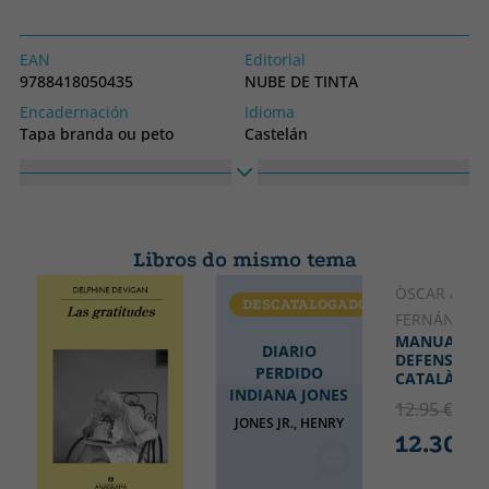
EAN
Editorial
9788418050435
NUBE DE TINTA
Encadernación
Idioma
Tapa branda ou peto
Castelán
Colección
NUBE DE TINTA
Libros do mismo tema
ÒSCAR AND
DESCATALOGADO
CATALÁ
FERNÁNDEZ
MANUAL DE
DIARIO
DEFENSA DE
PERDIDO
CATALÀ
INDIANA JONES
12.95 €
5% 
JONES JR., HENRY
12.30 €