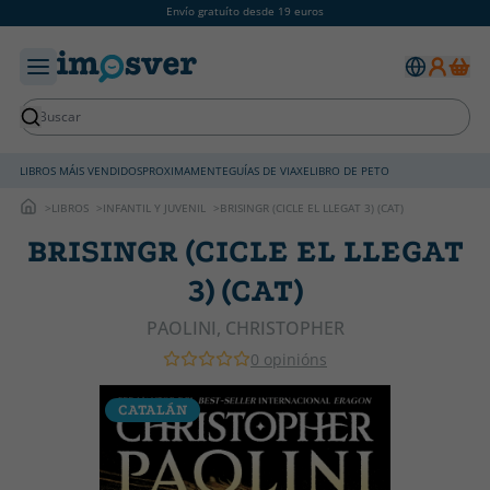
Envío gratuíto desde 19 euros
LIBROS MÁIS VENDIDOS
PROXIMAMENTE
GUÍAS DE VIAXE
LIBRO DE PETO
LIBROS
INFANTIL Y JUVENIL
BRISINGR (CICLE EL LLEGAT 3) (CAT)
BRISINGR (CICLE EL LLEGAT
3) (CAT)
PAOLINI, CHRISTOPHER
0 opinións
CATALÁN