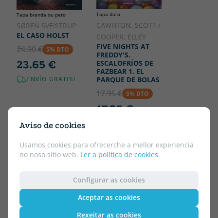
Tapa dura
Tapa branda ou peto
CAWHTON, SCOTT /
SØREN SVEISTRUP
EL CASO HOLST
COOPER, ELLEY
FIVE NIGHTS AT
24.90 €
5% DTO
FREDDY'S.
23.65 €
ESCALOFRÍOS DE
FAZBEAR 1. EL
PARQUE DE BOLAS
ENVÍO GRATIS!
17.95 €
5% DTO
17.05 €
Aviso de cookies
Usamos cookies para ofrecerche a mellor experiencia
no noso sitio web.
Ler a política de cookies
.
Configurar as cookies
Aceptar as cookies
Rexeitar as cookies