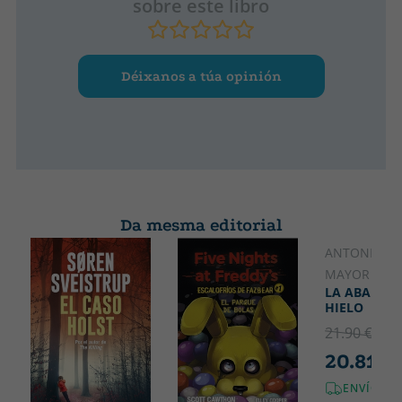
sobre este libro
Déixanos a túa opinión
Da mesma editorial
ANTONIO P
MAYOR
LA ABADÍA 
HIELO
21.90 €
5% 
20.81 €
ENVÍO GR