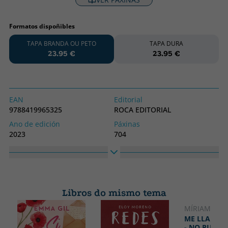
Formatos dispoñibles
TAPA BRANDA OU PETO
TAPA DURA
23.95 €
23.95 €
EAN
Editorial
9788419965325
ROCA EDITORIAL
Ano de edición
Páxinas
2023
704
Encadernación
Idioma
Tapa branda ou peto
Catalán
Colección
Alto
JUVENIL
150
Libros do mismo tema
Ancho
235
MÍRIAM TIR
ME LLAMO 
- NO PUEDO