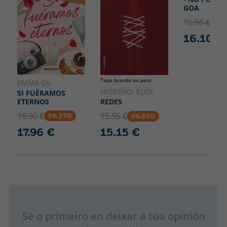
GOA
16.95 €
5% 
16.10 €
Tapa branda ou peto
EMMA GIL
MORENO, ELOY
SI FUÉRAMOS
ETERNOS
REDES
18.90 €
15.95 €
5% DTO
5% DTO
17.96 €
15.15 €
Sé o primeiro en deixar a túa opinión