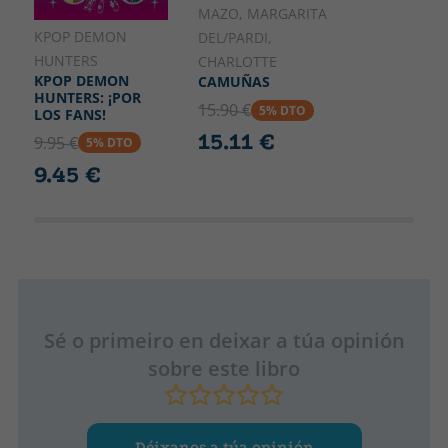
MAZO, MARGARITA
KPOP DEMON
DEL/PARDI,
HUNTERS
CHARLOTTE
KPOP DEMON
CAMUÑAS
HUNTERS: ¡POR
15.90 €
5% DTO
LOS FANS!
15.11 €
9.95 €
5% DTO
9.45 €
Sé o primeiro en deixar a túa opinión
sobre este libro
Déixanos a túa opinión