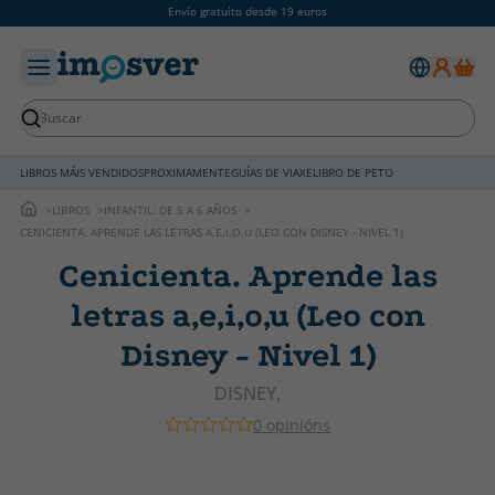
Envío gratuíto desde 19 euros
LIBROS MÁIS VENDIDOS
PROXIMAMENTE
GUÍAS DE VIAXE
LIBRO DE PETO
LIBROS
INFANTIL: DE 5 A 6 AÑOS
CENICIENTA. APRENDE LAS LETRAS A,E,I,O,U (LEO CON DISNEY - NIVEL 1)
Cenicienta. Aprende las
letras a,e,i,o,u (Leo con
Disney - Nivel 1)
DISNEY,
0 opinións