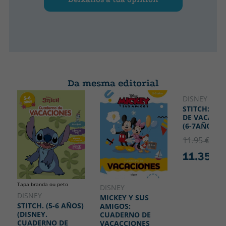
Da mesma editorial
DISNEY
STITCH:CU
DE VACACIO
(6-7AÑOS)
11.95 €
5% 
11.35 €
Tapa branda ou peto
DISNEY
DISNEY
MICKEY Y SUS
STITCH. (5-6 AÑOS)
AMIGOS:
(DISNEY.
CUADERNO DE
CUADERNO DE
VACACCIONES