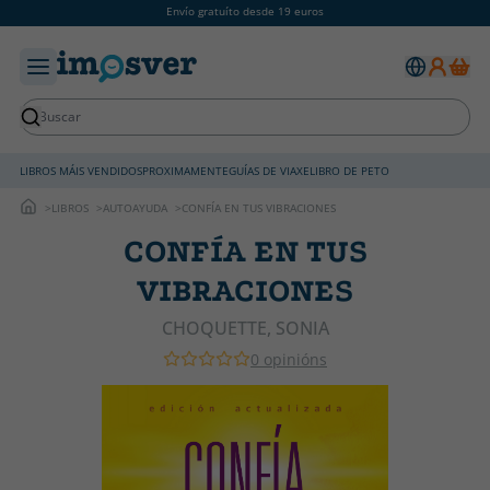
Envío gratuíto desde 19 euros
LIBROS MÁIS VENDIDOS
PROXIMAMENTE
GUÍAS DE VIAXE
LIBRO DE PETO
LIBROS
AUTOAYUDA
CONFÍA EN TUS VIBRACIONES
CONFÍA EN TUS
VIBRACIONES
CHOQUETTE, SONIA
0 opinións