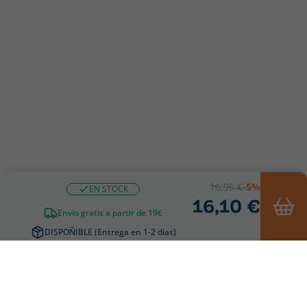
16,95 €
-5%
EN STOCK
16,10 €
Envío gratis a partir de 19€
DISPOÑIBLE (Entrega en 1-2 dias)