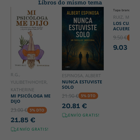
Libros do mismo tema
Ancho
Tapa branda ou p
150
RUIZ, MIGUE
LOS CUATR
ACUERDOS
9.50 €
5% D
9.03 €
R.G.,
ESPINOSA, ALBERT
NUNCA ESTUVISTE
YULIBETH/HOYER,
SOLO
KATHERINE
21.90 €
MI PSICÓLOGA ME
5% DTO
DIJO
20.81 €
23.00 €
5% DTO
ENVÍO GRATIS!
21.85 €
ENVÍO GRATIS!