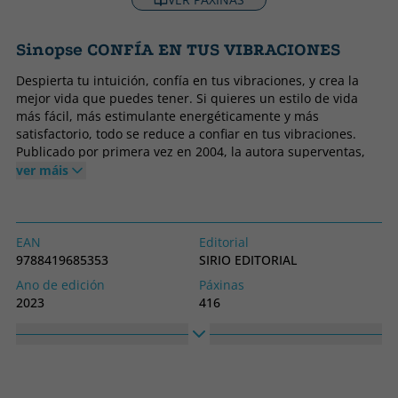
Sinopse CONFÍA EN TUS VIBRACIONES
Despierta tu intuición, confía en tus vibraciones, y crea la
mejor vida que puedes tener. Si quieres un estilo de vida
más fácil, más estimulante energéticamente y más
satisfactorio, todo se reduce a confiar en tus vibraciones.
Publicado por primera vez en 2004, la autora superventas,
conferenciante y maestra espiritual Sonia Choquette ha
ver máis
actualizado el libro para compartir nuevas historias y dar a
conocer las herramientas que emplean todas las personas
que han aprendido a conectar con su intuición e introducir
cambios positivos en su vida. Tu intuición es un apoyo para
EAN
Editorial
tu creatividad, te ayuda a sanar tus heridas emocionales y
9788419685353
SIRIO EDITORIAL
calma la ansiedad y la incertidumbre de tu corazón. Te
Ano de edición
Páxinas
brinda paz mental y te muestra cómo vivir de una forma más
2023
416
elevada y armoniosa. Confía en tus vibraciones para
Encadernación
Idioma
disfrutar plenamente de tu vida y acceder al sentido innato
Tapa branda ou peto
Castelán
de seguridad, confianza y valentía que te mereces.
Colección
Alto
SIN COLECCION
230