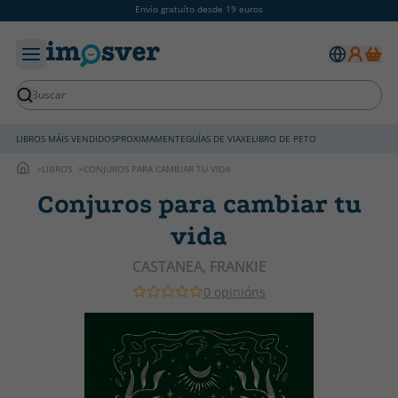
Envío gratuíto desde 19 euros
LIBROS MÁIS VENDIDOS
PROXIMAMENTE
GUÍAS DE VIAXE
LIBRO DE PETO
LIBROS
CONJUROS PARA CAMBIAR TU VIDA
Conjuros para cambiar tu
vida
CASTANEA, FRANKIE
0 opinións