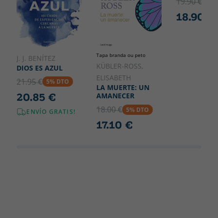
19.90 €
5% 
18.90 €
Tapa branda ou peto
J. J. BENÍTEZ
KÜBLER-ROSS,
DIOS ES AZUL
ELISABETH
21.95 €
5% DTO
LA MUERTE: UN
20.85 €
AMANECER
18.00 €
5% DTO
ENVÍO GRATIS!
17.10 €