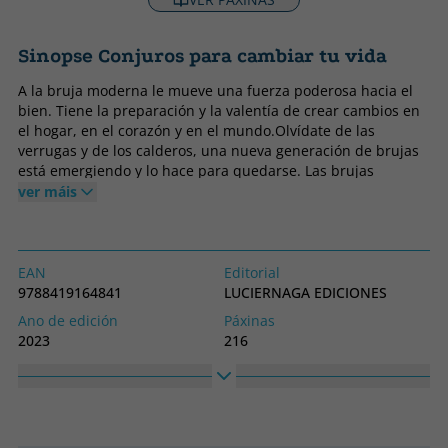
Sinopse Conjuros para cambiar tu vida
A la bruja moderna le mueve una fuerza poderosa hacia el
bien. Tiene la preparación y la valentía de crear cambios en
el hogar, en el corazón y en el mundo.Olvídate de las
verrugas y de los calderos, una nueva generación de brujas
está emergiendo y lo hace para quedarse. Las brujas
modernas mezclan lo mejor de tiempos pasados con las
ver máis
tendencias actuales, lo antiguo y lo nuevo. Compran en la
tienda cercana a su casa, trabajan de nueve a cinco (o más) y
enseñan en nuestros colegios y universidades. Pero también
llevan turmalina negra y cuarzo, y colocan manojos de laurel
EAN
Editorial
y romero sobre las puertas de su casa para dejar entrar solo
9788419164841
LUCIERNAGA EDICIONES
a la alegría y la buena suerte, alejando a las malas
Ano de edición
Páxinas
influencias. En la práctica antigua y sagrada se ha afianzado
2023
216
un nuevo tipo de arte que combina el poder de la acción con
Encadernación
Idioma
la energía y la intención, prioriza la autorrealización y une su
Tapa branda ou peto
Castelán
activismo con la manifestación. Con herramientas útiles para
la meditación, el cuidado de la tierra y la conexión con ella,
Colección
Alto
la limpieza espiritual o el destierro y athados de entidades
PRACTICA
230