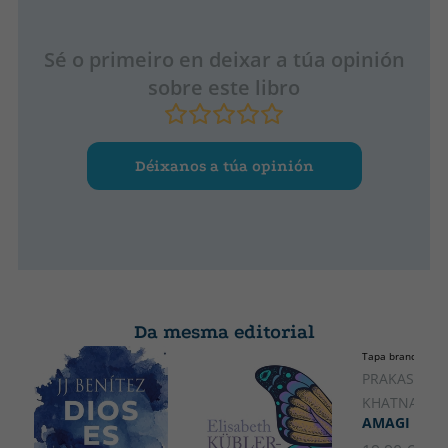
negativas, este libro te ayudará a ti, bruja moderna, a crear
Ancho
cambios en tu entorno cercano y en el que no tienes tan
150
próximo.
Sé o primeiro en deixar a túa opinión
sobre este libro
Déixanos a túa opinión
Da mesma editorial
Tapa branda ou p
PRAKASH
KHATNANI, 
AMAGI