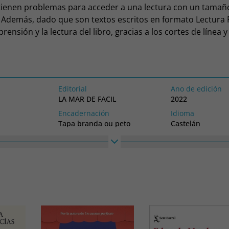
 tienen problemas para acceder a una lectura con un tamaño
 Además, dado que son textos escritos en formato Lectura Fá
prensión y la lectura del libro, gracias a los cortes de línea y
superior al estándar. Se trata de libros especialmente pens
res, residencias, centros de mayores, bibliotecas y centr
es especiales.
Editorial
Ano de edición
LA MAR DE FACIL
2022
Encadernación
Idioma
Tapa branda ou peto
Castelán
Alto
Ancho
230
170