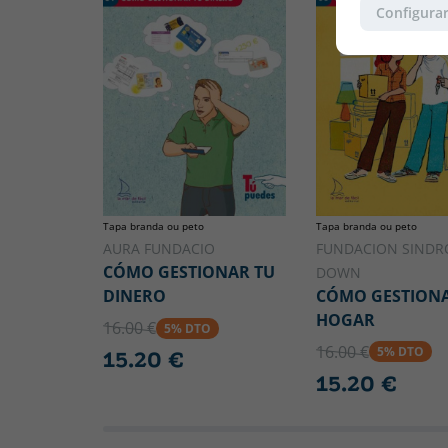
Configurar
Tapa branda ou peto
Tapa branda ou peto
FUNDACION SINDR
AURA FUNDACIO
CÓMO GESTIONAR TU
DOWN
CÓMO GESTIONA
DINERO
HOGAR
16.00 €
5% DTO
16.00 €
5% DTO
15.20 €
15.20 €