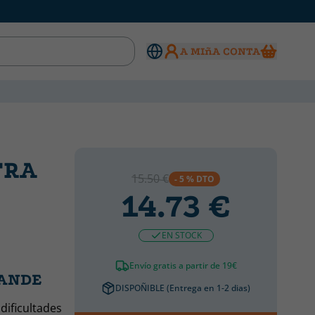
A MIñA CONTA
TRA
15.50 €
- 5 % DTO
14.73 €
EN STOCK
Envío gratis a partir de 19€
RANDE
DISPOÑIBLE (Entrega en 1-2 dias)
dificultades