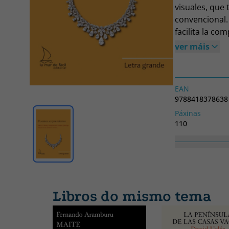
visuales, que
convencional.
facilita la com
interlineado 
ver máis
personas mayo
con necesidad
EAN
9788418378638
Páxinas
110
Colección
Letra grande
Libros do mismo tema