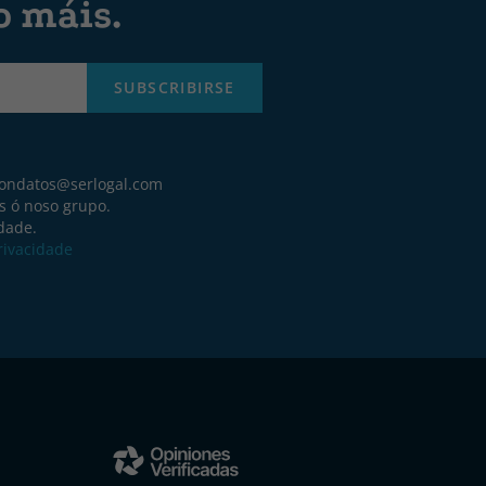
o máis.
SUBSCRIBIRSE
iondatos@serlogal.com
s ó noso grupo.
idade.
Privacidade