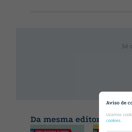
Sé 
Aviso de c
Usamos cooki
Da mesma editorial
cookies
.