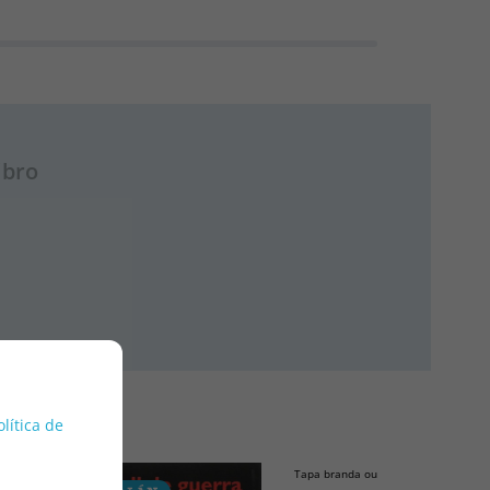
ibro
olítica de
Tapa branda ou peto