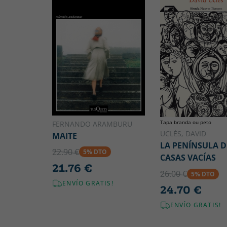
Tapa branda ou peto
FERNANDO ARAMBURU
UCLÉS, DAVID
MAITE
LA PENÍNSULA D
22.90 €
5% DTO
CASAS VACÍAS
21.76 €
26.00 €
5% DTO
ENVÍO GRATIS!
24.70 €
ENVÍO GRATIS!