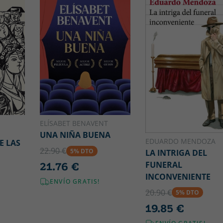
ELÍSABET BENAVENT
UNA NIÑA BUENA
EDUARDO MENDOZA
E LAS
22.90 €
5% DTO
LA INTRIGA DEL
FUNERAL
21.76 €
INCONVENIENTE
ENVÍO GRATIS!
20.90 €
5% DTO
19.85 €