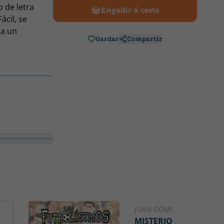
 de letra
Engadir á cesta
cil, se
 a un
Gardar
Compartir
ados para
os de personas
JUAN GÓMEZ-JURADO
MISTERIO S.A. 1 - LOS