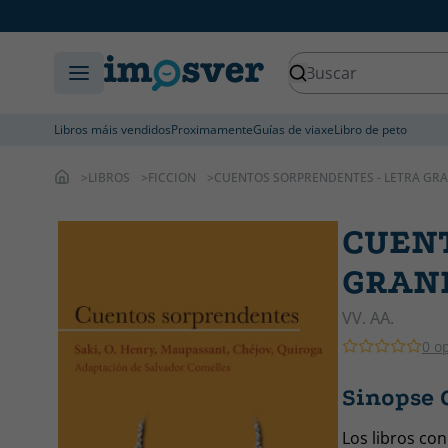
Libros máis vendidos
Proximamente
Guías de viaxe
Libro de peto
LIBROS
FICCION
CUENTOS SORPRENDENTES - LETRA GR
CUENT
GRAN
VV. AA.
0 o
Sinopse
Los libros co