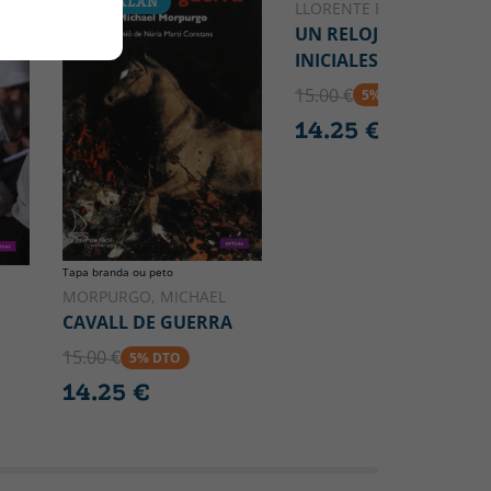
CATALÁN
LLORENTE BRIONES, SILVI
UN RELOJ CON DOS
INICIALES
15.00 €
5% DTO
14.25 €
Tapa branda ou peto
MORPURGO, MICHAEL
CAVALL DE GUERRA
15.00 €
5% DTO
14.25 €