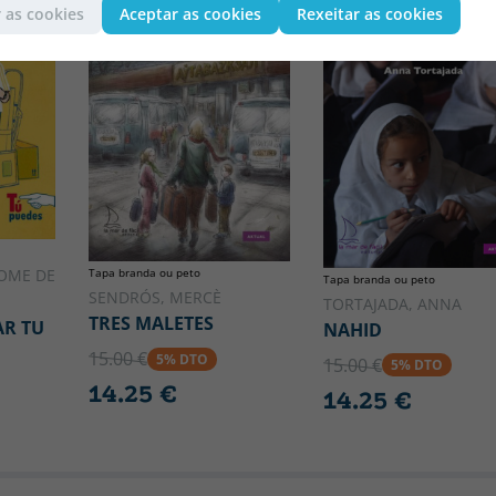
CATALÁN
CATALÁN
 as cookies
Aceptar as cookies
Rexeitar as cookies
OME DE
Tapa branda ou peto
Tapa branda ou peto
SENDRÓS, MERCÈ
TORTAJADA, ANNA
TRES MALETES
R TU
NAHID
15.00 €
5% DTO
15.00 €
5% DTO
14.25 €
14.25 €