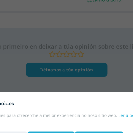
ENVÍO GRATIS!
o primeiro en deixar a túa opinión sobre este l
Déixanos a túa opinión
ookies
es para ofrecerche a mellor experiencia no noso sitio web.
Ler a p