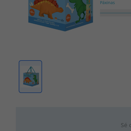
Páxinas
10
Colección
EDU-CUBOS
Sé 