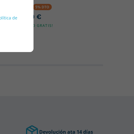
22.95 €
5% DTO
21.80 €
olítica de
OL)
ENVÍO GRATIS!
Devolución ata 14 días