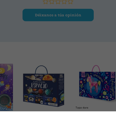
Déixanos a túa opinión
O
Tapa dura
G. PESAVENTO
VV.AA.