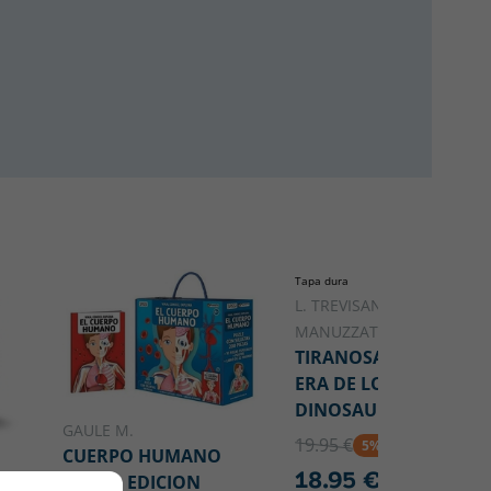
Tapa dura
L. TREVISAN, V.
MANUZZATO, A.BORGO
TIRANOSAURIO, LA
ERA DE LOS
DINOSAURIO T- REX
GAULE M.
19.95 €
5% DTO
CUERPO HUMANO
18.95 €
NUEVA EDICION