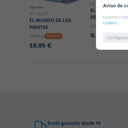
VV.AA.
Aviso de c
Tapa dura
EL CUENTO DEL
M. GAULE
DE LOS DIENTES
Usamos cooki
EL MUNDO DE LOS
cookies
.
9.95 €
PIRATAS
5% DTO
9.45 €
19.95 €
5% DTO
Configurar
18.95 €
Envío gratuíto desde 19