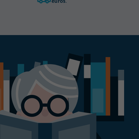
euros
.