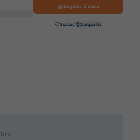
Engadir á cesta
Gardar
Compartir
ibro