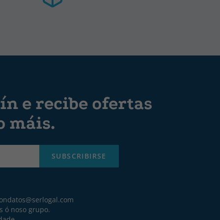
ín e recibe ofertas
o máis.
SUBSCRIBIRSE
iondatos@serlogal.com
s ó noso grupo.
idade.