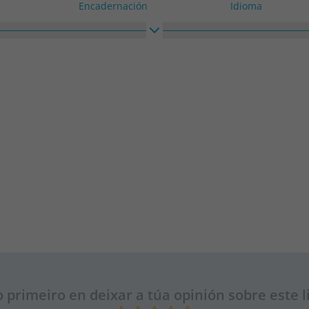
Encadernación
Idioma
Tapa dura
Castelán
Alto
Ancho
130
130
o primeiro en deixar a túa opinión sobre este l