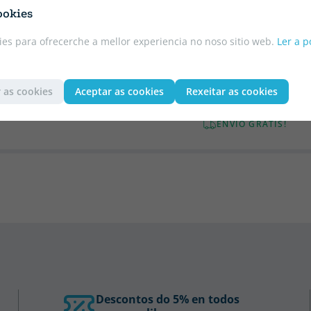
UNICORNIO. 3D
ESPACIO MEGA ATLAS
ookies
 HADA
NIÑOS. CON
29.95 €
5% DTO
es para ofrecerche a mellor experiencia no noso sitio web.
Ler a p
MAQUETA. EDIC.
28.45 €
ILUSTRADO (ESPAÑ
ENVÍO GRATIS!
24.95 €
5% DTO
 as cookies
Aceptar as cookies
Rexeitar as cookies
23.70 €
ENVÍO GRATIS!
Descontos do 5% en todos