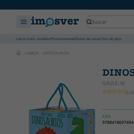
Libros máis vendidos
Proximamente
Guías de viaxe
Libro de peto
LIBROS
DINOSAURIOS
DINO
GAULE, M.
0 o
EAN
9788418697494