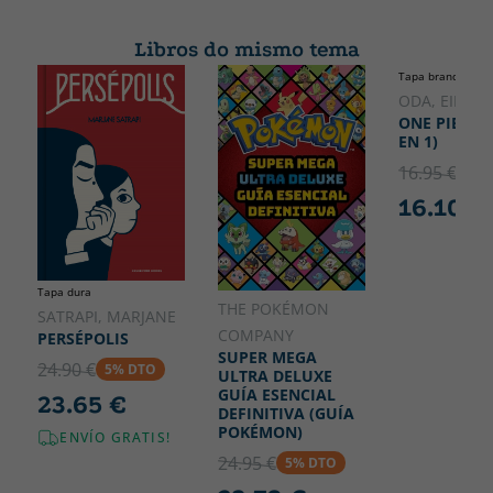
Colección
Alto
MANGA SHONEN
177
Libros do mismo tema
Ancho
Tapa branda ou p
111
ODA, EIICHI
ONE PIECE N
EN 1)
16.95 €
5% 
16.10 €
Tapa dura
THE POKÉMON
SATRAPI, MARJANE
COMPANY
PERSÉPOLIS
SUPER MEGA
24.90 €
5% DTO
ULTRA DELUXE
GUÍA ESENCIAL
23.65 €
DEFINITIVA (GUÍA
POKÉMON)
ENVÍO GRATIS!
24.95 €
5% DTO