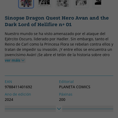
Sinopse Dragon Quest Hero Avan and the
Dark Lord of Hellfire nº 01
Nuestro mundo se ha visto amenazado por el ataque del
Ejército Oscuro, liderado por Hadler. Sin embargo, tanto el
Reino de Carl como la Princesa Flora se rebelan contra ellos y
tratan de impedir su invasión. ¡Y entre ellos se encuentra un
jovencísimo Aván! ¡Se abre el telón de la historia sobre otro
héroe más!
ver máis
EAN
Editorial
9788411401692
PLANETA COMICS
Ano de edición
Páxinas
2024
200
Encadernación
Idioma
Tapa branda ou peto
Castelán