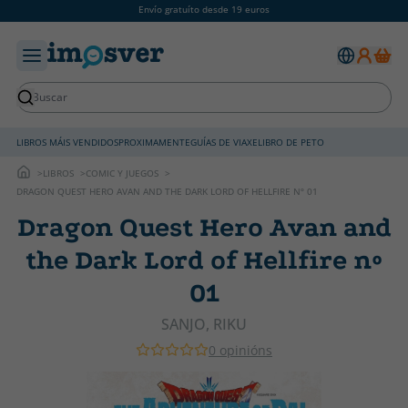
Envío gratuíto desde 19 euros
LIBROS MÁIS VENDIDOS
PROXIMAMENTE
GUÍAS DE VIAXE
LIBRO DE PETO
LIBROS
COMIC Y JUEGOS
DRAGON QUEST HERO AVAN AND THE DARK LORD OF HELLFIRE Nº 01
Dragon Quest Hero Avan and
the Dark Lord of Hellfire nº
01
SANJO, RIKU
0 opinións