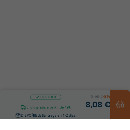
8,50 €
-5%
EN STOCK
8,08 €
Envío gratis a partir de 19€
DISPOÑIBLE (Entrega en 1-2 dias)