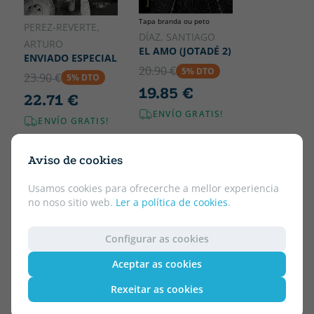
Tapa branda ou peto
PEREZ-REVERTE,
DÍAZ, SANTIAGO
ARTURO
EL AMO (JOTADÉ 2)
ENVIADO ESPECIAL
20.90 €
5% DTO
23.90 €
5% DTO
19.85 €
22.71 €
ENVÍO GRATIS!
ENVÍO GRATIS!
Aviso de cookies
Usamos cookies para ofrecerche a mellor experiencia
no noso sitio web.
Ler a política de cookies
.
Configurar as cookies
Aceptar as cookies
Rexeitar as cookies