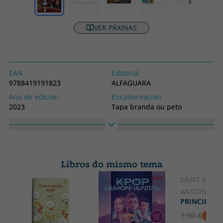
VER PÁXINAS
EAN
Editorial
9788419191823
ALFAGUARA
Ano de edición
Encadernación
2023
Tapa branda ou peto
Idioma
Nº colección
Castelán
4
Colección
LOS CAZAMISTERIOS
Libros do mismo tema
SAINT-EXUPÉ
ANTOINE DE
PRINCIPITO,
3.90 €
5% D