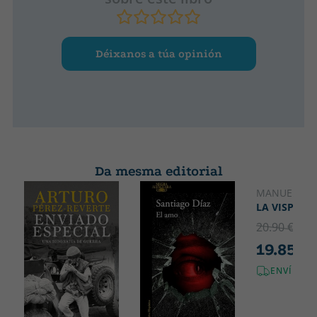
Déixanos a túa opinión
Da mesma editorial
MANUEL JAB
LA VISPERA
20.90 €
5% 
19.85 €
ENVÍO GR