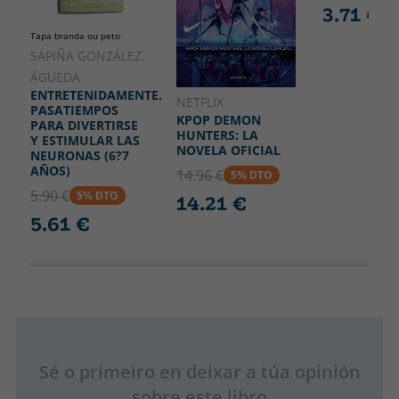
3.71 €
Tapa branda ou peto
SAPIÑA GONZÁLEZ,
ÁGUEDA
ENTRETENIDAMENTE.
NETFLIX
PASATIEMPOS
KPOP DEMON
PARA DIVERTIRSE
HUNTERS: LA
Y ESTIMULAR LAS
NOVELA OFICIAL
NEURONAS (6?7
AÑOS)
14.96 €
5% DTO
5.90 €
5% DTO
14.21 €
5.61 €
Sé o primeiro en deixar a túa opinión
sobre este libro