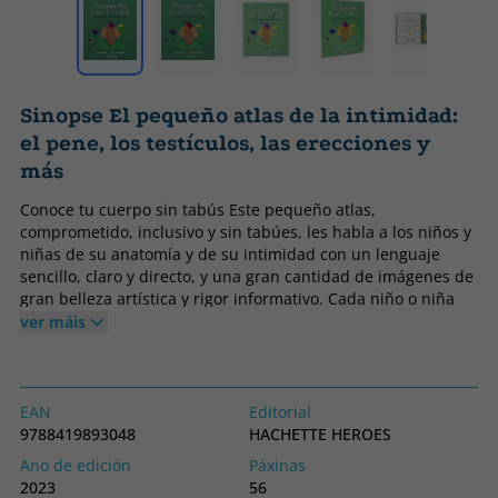
Sinopse El pequeño atlas de la intimidad:
el pene, los testículos, las erecciones y
más
Conoce tu cuerpo sin tabús Este pequeño atlas,
comprometido, inclusivo y sin tabúes, les habla a los niños y
niñas de su anatomía y de su intimidad con un lenguaje
sencillo, claro y directo, y una gran cantidad de imágenes de
gran belleza artística y rigor informativo. Cada niño o niña
podrá reconocerse en este libro sin importar su sexo, su
ver máis
color de piel, su estilo, sus gustos o su historia personal.
Podrá conocer, además, qué es el amor, el consentimiento,
la concepción, el embarazo y el nacimiento de un nuevo ser
humano. El libro ha sido avalado con el sello de la cátedra de
EAN
Editorial
Salud Sexual y Derechos Humanos de la Unesco. Para poner
9788419893048
HACHETTE HEROES
en manos de todos los niños curiosos que sientan la
Ano de edición
Páxinas
necesidad de saber. Petaletras: libre, inclusivo,
2023
56