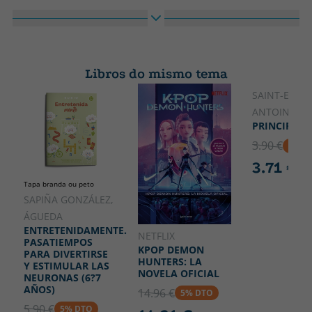
independiente.
Encadernación
Idioma
Tapa dura
Castelán
Colección
Alto
PETALETRAS - Actualidad
220
Libros do mismo tema
Ancho
190
SAINT-EXUPÉ
ANTOINE DE
PRINCIPITO,
3.90 €
5% D
3.71 €
Tapa branda ou peto
SAPIÑA GONZÁLEZ,
ÁGUEDA
ENTRETENIDAMENTE.
NETFLIX
PASATIEMPOS
KPOP DEMON
PARA DIVERTIRSE
HUNTERS: LA
Y ESTIMULAR LAS
NOVELA OFICIAL
NEURONAS (6?7
AÑOS)
14.96 €
5% DTO
5.90 €
5% DTO