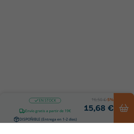
16,50 €
-5%
EN STOCK
15,68 €
Envío gratis a partir de 19€
DISPOÑIBLE (Entrega en 1-2 dias)