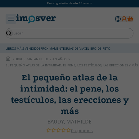
Envío gratuíto desde 19 euros
LIBROS MÁIS VENDIDOS
PROXIMAMENTE
GUÍAS DE VIAXE
LIBRO DE PETO
LIBROS
INFANTIL: DE 7 A 9 AÑOS
EL PEQUEÑO ATLAS DE LA INTIMIDAD: EL PENE, LOS TESTÍCULOS, LAS ERECCIONES Y MÁS
El pequeño atlas de la
intimidad: el pene, los
testículos, las erecciones y
más
BAUDY, MATHILDE
0 opinións