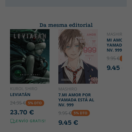
Da mesma editorial
MASHIRO
MI AMOR P
YAMADA ES
NV. 999 6
9.95 €
5% D
9.45 €
KUROI, SHIRO
MASHIRO
LEVIATÁN
7.MI AMOR POR
YAMADA ESTÁ AL
24.95 €
5% DTO
NV. 999
23.70 €
9.95 €
5% DTO
9.45 €
ENVÍO GRATIS!