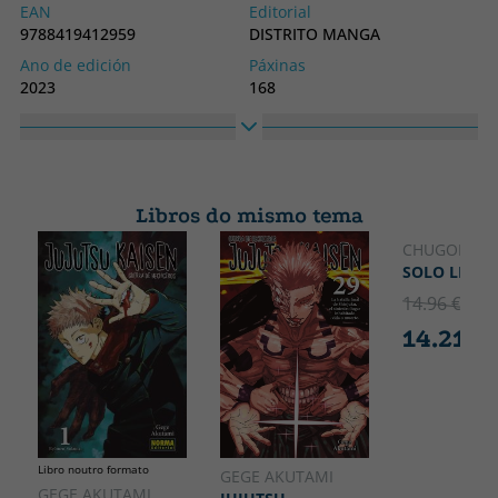
EAN
Editorial
9788419412959
DISTRITO MANGA
Ano de edición
Páxinas
2023
168
Encadernación
Idioma
Tapa branda ou peto
Castelán
Colección
Alto
DISTRITO MANGA
130
Libros do mismo tema
Ancho
180
CHUGONG
SOLO LEVEL
14.96 €
5% 
14.21 €
Libro noutro formato
GEGE AKUTAMI
GEGE AKUTAMI