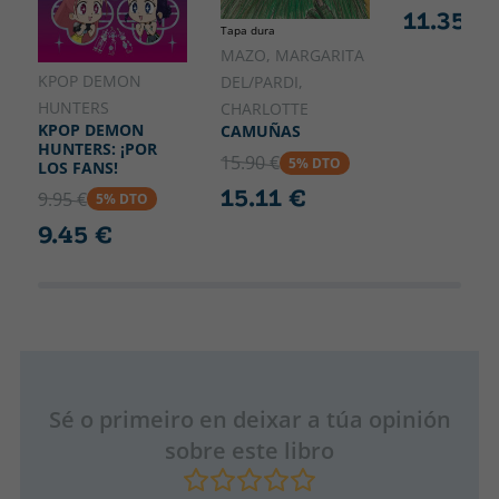
11.35 €
Tapa dura
MAZO, MARGARITA
KPOP DEMON
DEL/PARDI,
HUNTERS
CHARLOTTE
KPOP DEMON
CAMUÑAS
HUNTERS: ¡POR
15.90 €
5% DTO
LOS FANS!
15.11 €
9.95 €
5% DTO
9.45 €
Sé o primeiro en deixar a túa opinión
sobre este libro