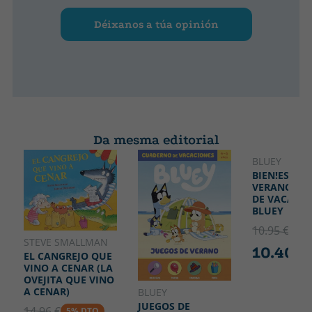
Déixanos a túa opinión
Da mesma editorial
BLUEY
BIEN!ES
VERANO!:C
DE VACACIO
BLUEY
10.95 €
5% 
STEVE SMALLMAN
10.40 €
EL CANGREJO QUE
VINO A CENAR (LA
OVEJITA QUE VINO
A CENAR)
BLUEY
JUEGOS DE
14.96 €
5% DTO