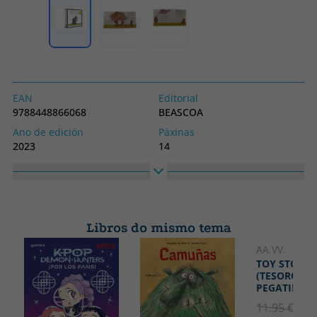
EAN
Editorial
9788448866068
BEASCOA
Ano de edición
Páxinas
2023
14
Encadernación
Idioma
LIBRO DE CARTÓN
Castelán
Colección
Alto
Pequeñas manitas
220
Libros do mismo tema
Ancho
220
AA.VV.
TOY STORY 
(TESORO DE
PEGATINAS)
11.95 €
5% 