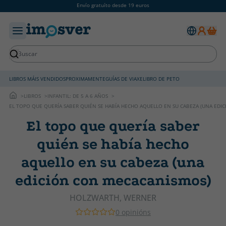
Envío gratuíto desde 19 euros
LIBROS MÁIS VENDIDOS
PROXIMAMENTE
GUÍAS DE VIAXE
LIBRO DE PETO
LIBROS
INFANTIL: DE 5 A 6 AÑOS
EL TOPO QUE QUERÍA SABER QUIÉN SE HABÍA HECHO AQUELLO EN SU CABEZA (UNA EDI
El topo que quería saber
quién se había hecho
aquello en su cabeza (una
edición con mecacanismos)
HOLZWARTH, WERNER
0 opinións