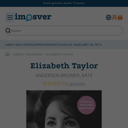
Envío gratuíto desde 19 euros
LIBROS MÁIS VENDIDOS
PROXIMAMENTE
GUÍAS DE VIAXE
LIBRO DE PETO
LIBROS
BIOGRAFIAS
ELIZABETH TAYLOR
Elizabeth Taylor
ANDERSEN BROWER, KATE
0 opinións