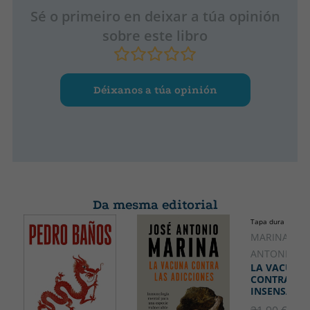
145
Sé o primeiro en deixar a túa opinión
sobre este libro
Déixanos a túa opinión
Da mesma editorial
Tapa dura
MARINA, JOS
ANTONIO
LA VACUNA
CONTRA LA
INSENSATEZ