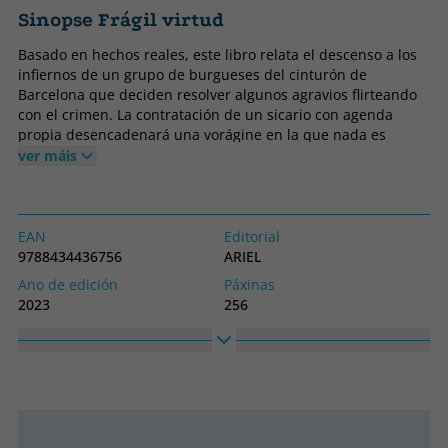
Sinopse Frágil virtud
Basado en hechos reales, este libro relata el descenso a los
infiernos de un grupo de burgueses del cinturón de
Barcelona que deciden resolver algunos agravios flirteando
con el crimen. La contratación de un sicario con agenda
propia desencadenará una vorágine en la que nada es
excesivo; ni el secuestro, ni el asesinato, ni la propia
ver máis
aniquilación. Autores y víctimas comparten su desprecio por
cualquier freno moral en una historia en la que los inocentes
brillan por su ausencia.
EAN
Editorial
9788434436756
ARIEL
Ano de edición
Páxinas
2023
256
Encadernación
Idioma
Tapa branda ou peto
Castelán
Colección
Alto
Ariel
230
Ancho