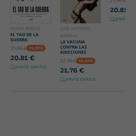
21.90 €
5% 
20.81 €
ENVÍO GR
PEDRO BAÑOS
JOSÉ ANTONIO
EL TAO DE LA
MARINA
GUERRA
LA VACUNA
CONTRA LAS
21.90 €
5% DTO
ADICCIONES
20.81 €
22.90 €
5% DTO
ENVÍO GRATIS!
21.76 €
ENVÍO GRATIS!