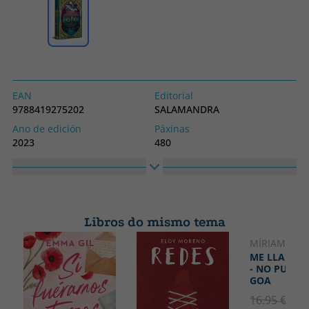
EAN
Editorial
9788419275202
SALAMANDRA
Ano de edición
Páxinas
2023
480
Idioma
Colección
Castelán
HARRY POTTER
Alto
Ancho
152
228
Libros do mismo tema
MÍRIAM TIR
NOVIDAD
ME LLAMO 
- NO PUEDO
GOA
16.95 €
5% 