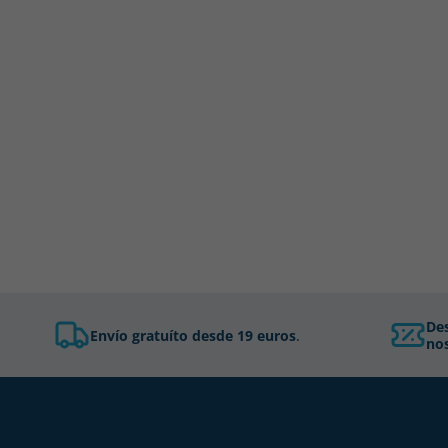
De
Envío gratuíto desde 19 euros
.
nos