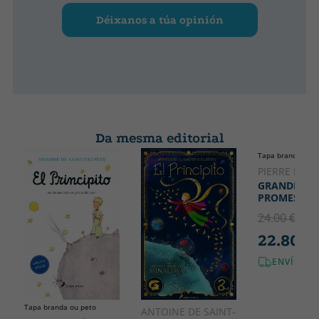
Déixanos a túa opinión
Da mesma editorial
Tapa branda ou p
PIERRE LEMA
GRANDES
PROMESAS
24.00 €
5% 
22.80 €
ENVÍO GR
Tapa branda ou peto
ANTOINE DE SAINT-