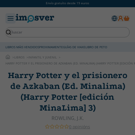
Envío gratuíto desde 19 euros
LIBROS MÁIS VENDIDOS
PROXIMAMENTE
GUÍAS DE VIAXE
LIBRO DE PETO
LIBROS
INFANTIL Y JUVENIL
HARRY POTTER Y EL PRISIONERO DE AZKABAN (ED. MINALIMA) (HARRY POTTER [EDICIÓN 
Harry Potter y el prisionero
de Azkaban (Ed. Minalima)
(Harry Potter [edición
MinaLima] 3)
ROWLING, J.K.
0 opinións