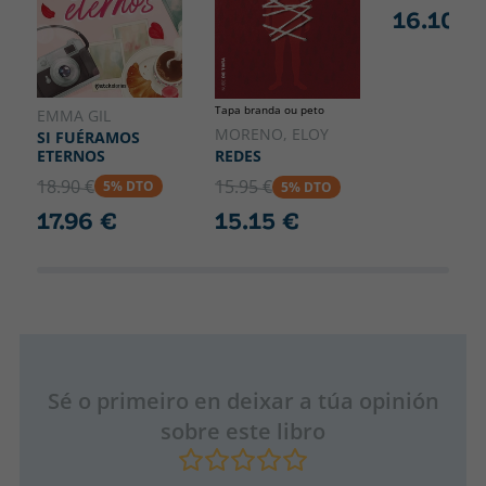
16.10 €
Tapa branda ou peto
EMMA GIL
MORENO, ELOY
SI FUÉRAMOS
ETERNOS
REDES
18.90 €
15.95 €
5% DTO
5% DTO
17.96 €
15.15 €
Sé o primeiro en deixar a túa opinión
sobre este libro