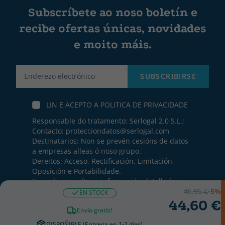
Subscríbete ao noso boletín e
recibe ofertas únicas, novidades
e moito máis.
Label
SUBSCRIBIRSE
LIN E ACEPTO A
POLITICA DE PRIVACIDADE
Responsable do tratamento: Serlogal 2.0 S.L.;
Contacto:
protecciondatos@serlogal.com
Destinatarios: Non se prevén cesións de datos
a empresas alleas ó noso grupo.
Dereitos: Acceso, Rectificación, Limitación,
Oposición e Portabilidade.
Se pode consultar a información detallada na
nosa
Política de Privacidade
46,95 €
-5%
EN STOCK
44,60 €
Envío gratis!
DISPOÑIBLE (Entrega en 1-2 dias)