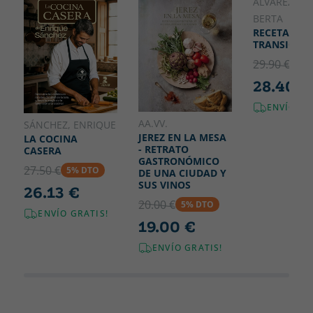
240
170
ÁLVAREZ ACA
BERTA
RECETAS DE
TRANSICIÓ
29.90 €
5% 
28.40 €
ENVÍO GR
AA.VV.
SÁNCHEZ, ENRIQUE
JEREZ EN LA MESA
LA COCINA
- RETRATO
CASERA
GASTRONÓMICO
27.50 €
5% DTO
DE UNA CIUDAD Y
SUS VINOS
26.13 €
20.00 €
5% DTO
ENVÍO GRATIS!
19.00 €
ENVÍO GRATIS!