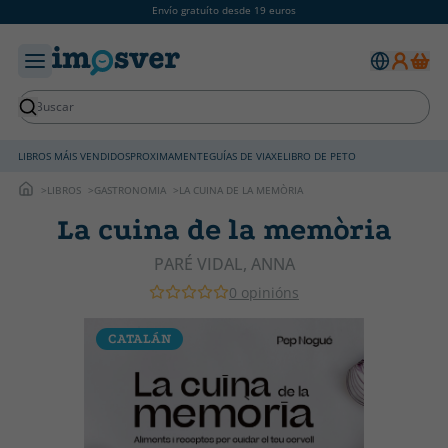
Envío gratuíto desde 19 euros
LIBROS MÁIS VENDIDOS
PROXIMAMENTE
GUÍAS DE VIAXE
LIBRO DE PETO
LIBROS
GASTRONOMIA
LA CUINA DE LA MEMÒRIA
La cuina de la memòria
PARÉ VIDAL, ANNA
0 opinións
CATALÁN