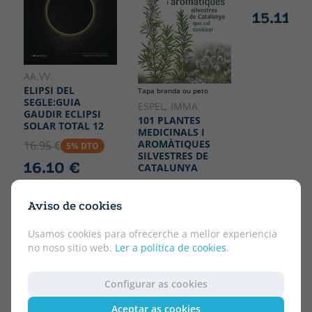
15.11 €
AA.VV.
ELIPSI DEL
Tapa branda ou peto
SEGLE:GUIA
ESPEL, IMMA
GAUDIR ECLIPSI
101 PLANTES
SOLAR TOTAL 12
MEDICINALS I
AROMÀTIQUES
16.95 €
5% DTO
SILVESTRES DE
16.10 €
CATALUNYA
6.00 €
5% DTO
Aviso de cookies
5.70 €
Usamos cookies para ofrecerche a mellor experiencia
no noso sitio web.
Ler a política de cookies
.
Configurar as cookies
Aceptar as cookies