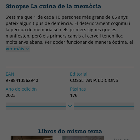
Sinopse La cuina de la memòria
S'estima que 1 de cada 10 persones més grans de 65 anys
pateix algun tipus de demència. El deteriorament cognitiu i
la pèrdua de memòria són els primers signes que es
manifesten, però els primers canvis al cervell tenen lloc
molts anys abans. Per poder funcionar de manera òptima, el
nostre cervell necessita determinats nutrients. Per això,
ver máis
l'alimentació és un dels principals factors de risc que podem
canviar per mantenir sa el cervell i prevenir la pèrdua de
memòria. A més, des de fa uns quants anys coneixem la
relació entre el cervell i la microbiota intestinal. Descobreix
EAN
Editorial
quins són els NUTRIENTS NEUROSALUDABLES, els millors
9788413562940
COSSETANIA EDICIONS
aliments per al cervell i com cuinar-los. En aquest llibre hi
Ano de edición
Páxinas
trobaràs també altres recomanacions per millorar la
2023
176
memòria, ja sigui per afavorir un envelliment cerebral
Encadernación
Idioma
saludable o per estudiar millor. * Aquest llibre de cuina i
Tapa branda ou peto
Catalán
salut està estructurat en dues parts: una de més teòrica,
escrita per Anna Paré, sobre la importància de l'alimentació
Nº colección
Colección
per cuidar el cervell i com fer-ho, i una altra part més
23
Sensacions
pràctica, amb receptes de Pep Nogué.
Libros do mismo tema
Alto
Ancho