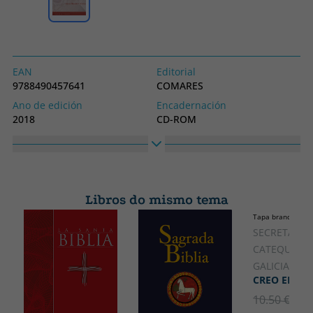
EAN
Editorial
9788490457641
COMARES
Ano de edición
Encadernación
2018
CD-ROM
Idioma
Colección
Castelán
SIN COLECCION
Alto
Ancho
300
200
Libros do mismo tema
Tapa branda ou p
SECRETARIA
CATEQUESIS
GALICIA,
CREO EN JES
10.50 €
5% 