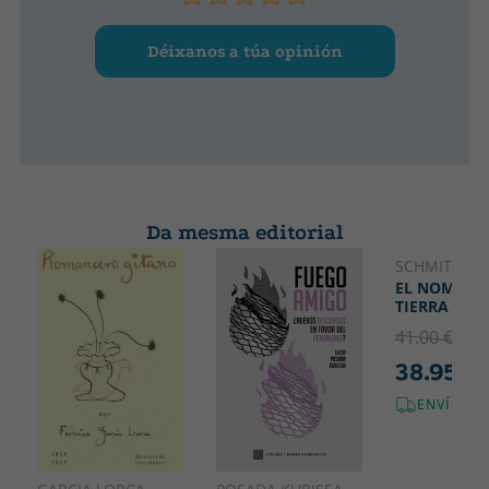
Déixanos a túa opinión
Da mesma editorial
SCHMITT, CA
EL NOMOS D
TIERRA
41.00 €
5% 
38.95 €
ENVÍO GR