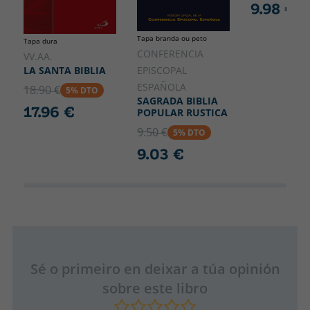
9.98 €
Tapa branda ou peto
Tapa dura
CONFERENCIA
VV.AA.
LA SANTA BIBLIA
EPISCOPAL
ESPAÑOLA
18.90 €
5% DTO
SAGRADA BIBLIA
17.96 €
POPULAR RUSTICA
9.50 €
5% DTO
9.03 €
Sé o primeiro en deixar a túa opinión
sobre este libro