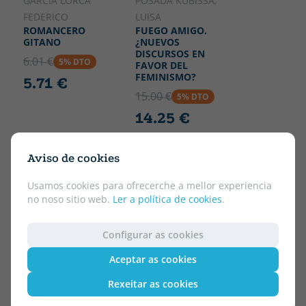
GARCIA LORCA
POSADA KUBISSA,
FEDERICO
LUISA
ROMANCERO
FUEGO AMIGO.
GITANO
¿NUEVOS
DISCURSOS EN
6.01 €
5% DTO
FAVOR DEL
FEMINISMO?
5.71 €
15.00 €
5% DTO
14.25 €
Aviso de cookies
Usamos cookies para ofrecerche a mellor experiencia
no noso sitio web.
Ler a política de cookies
.
Configurar as cookies
Aceptar as cookies
Rexeitar as cookies