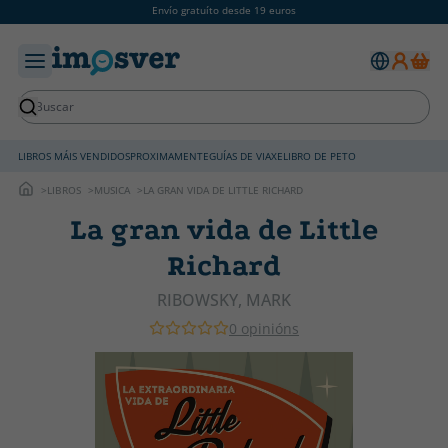
Envío gratuíto desde 19 euros
LIBROS MÁIS VENDIDOS
PROXIMAMENTE
GUÍAS DE VIAXE
LIBRO DE PETO
LIBROS
MUSICA
LA GRAN VIDA DE LITTLE RICHARD
La gran vida de Little
Richard
RIBOWSKY, MARK
0 opinións