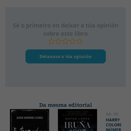
Sé o primeiro en deixar a túa opinión
sobre este libro
Déixanos a túa opinión
Da mesma editorial
AA. VV.
NOVIDAD
HARRY POTT
COLOREA P
NÚMEROS