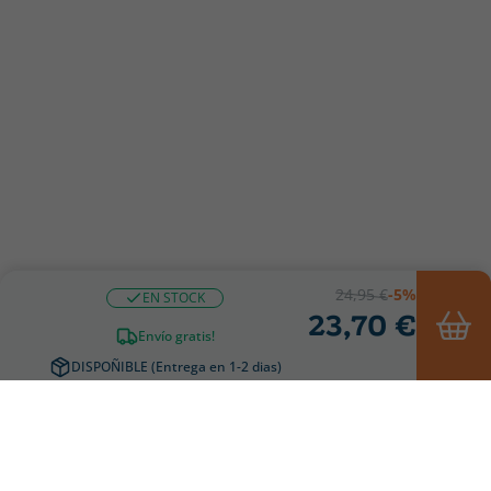
24,95 €
-5%
EN STOCK
23,70 €
Envío gratis!
DISPOÑIBLE (Entrega en 1-2 dias)