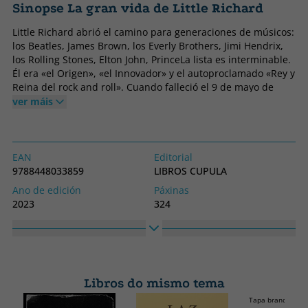
Sinopse La gran vida de Little Richard
Little Richard abrió el camino para generaciones de músicos:
los Beatles, James Brown, los Everly Brothers, Jimi Hendrix,
los Rolling Stones, Elton John, PrinceLa lista es interminable.
Él era «el Origen», «el Innovador» y el autoproclamado «Rey y
Reina del rock and roll». Cuando falleció el 9 de mayo de
2020, La gran vida de Little Richard, que estaba casi
ver máis
terminado, se actualizó inmediatamente para cubrir la
respuesta internacional a su muerte. Esta es pues la gran
biografía de Richard Wayne Penniman de Macon (Georgia,
Estados Unidos), quien fue, hasta su fallecimiento, el último
EAN
Editorial
dios vivo del rock, el gran Little Richard. Mark Ribowsky,
9788448033859
LIBROS CUPULA
aclamado biógrafo de íconos musicales, explora la maestría
Ano de edición
Páxinas
musical de Little Richard, su vida familiar, su lucha contra el
2023
324
racismo, sus relaciones con otros personajes famosos de la
Encadernación
Idioma
época y con los medios de comunicación, y su eterno
Tapa branda ou peto
Castelán
conflicto interior entre su religión y su sexualidad.
Colección
Alto
Música
230
Libros do mismo tema
Ancho
Tapa branda ou p
150