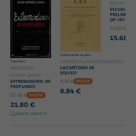
BEYER, FER
ESCUELA
PRELIMINA
OP.101
16.50 €
5% 
15.68 €
Tapa branda ou peto
LAMBERT/ALFONSO/ZAMACOIS
Tapa dura
LAZ:MÉTODO DE
MENÉNDEZ
SOLFEO
FLORES, JAVIER
9.30 €
EXTREMODURO: DE
5% DTO
PROFUNDIS
8.84 €
22.95 €
5% DTO
21.80 €
ENVÍO GRATIS!