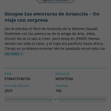
Sinopse Las aventuras de Ariancita - Un
viaje con sorpresa
¡No te pierdas el libro de Ariancita de la Máximo Squad!
Diviértete con las aventuras de la amiga de Arta. ¡Hola,
chicos! No os lo vais a creer, pero estoy en ¡PARÍS! Hemos
venido con toda la clase, y el viaje era perfecto hasta ahora.
¡Tengo un problema enorme! Me he quedado encerrada con
mis amigas en un centro comercial, ¡y vamos a perder el
ver máis
autobús de vuelta al hotel!Tenemos que conseguir salir de
aquí como sea, ¡aunque eso signifique meternos en algún
lío! ¡Vive las aventuras más increíbles con Ariancita!
EAN
Editorial
9788419746726
MONTENA
Ano de edición
Páxinas
2023
160
Encadernación
Idioma
Tapa dura
Castelán
Colección
Alto